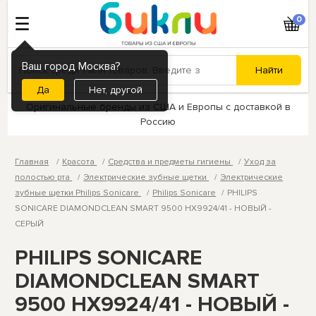
0
Ваш город Москва?
Нет, другой
Оригинальные бренды из США и Европы с доставкой в
Россию
Главная
Красота
Средства и предметы гигиены
Уход за
полостью рта
Электрические зубные щетки
Электрические
зубные щетки Philips Sonicare
Philips Sonicare
PHILIPS
SONICARE DIAMONDCLEAN SMART 9500 HX9924/41 - НОВЫЙ -
СЕРЫЙ
PHILIPS SONICARE
DIAMONDCLEAN SMART
9500 HX9924/41 - НОВЫЙ -