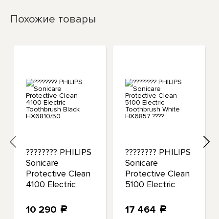
Похожие товары
???????? PHILIPS
???????? PHILIPS
Sonicare
Sonicare
Protective Clean
Protective Clean
4100 Electric
5100 Electric
Toothbrush
Toothbrush
Black HX6810/50
White HX6857
10 290
17 464
a
a
????