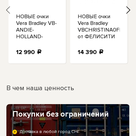
НОВЫЕ очки
НОВЫЕ очки
Vera Bradley VB-
Vera Bradley
PT
ANDIE-
VBCHRISTINA0FEP0O
HOLLAND-
от ФЕЛИСИТИ
GARDEN от
ПЕЙСЛИ
Andie Holland
12 990
14 390
a
a
Garden.
В чем наша ценность
Покупки без ограничений
Доставка в любой город СНГ