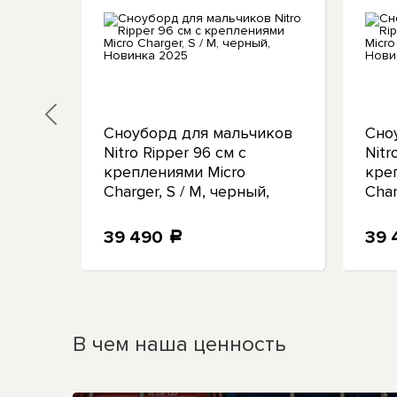
рд
Сноуборд для мальчиков
Сно
Nitro Ripper 96 см с
Nitr
креплениями Micro
кре
Charger, S / M, черный,
Char
Новинка 2025
Нов
39 490
39
a
В чем наша ценность