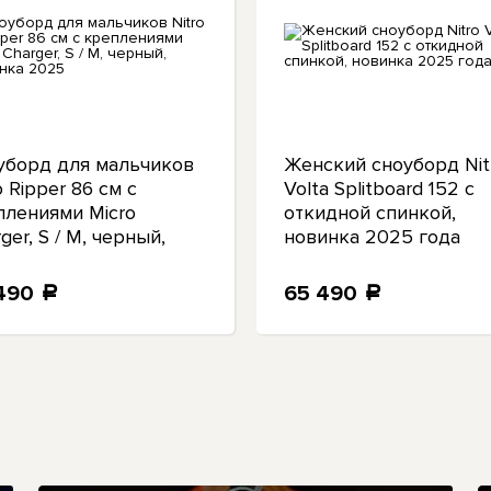
уборд для мальчиков
Женский сноуборд Nit
o Ripper 86 см с
Volta Splitboard 152 с
плениями Micro
откидной спинкой,
ger, S / M, черный,
новинка 2025 года
инка 2025
 490
65 490
a
a