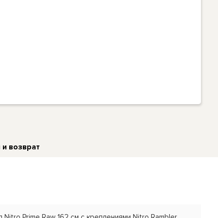
 и возврат
Nitro Prime Raw 162 см с креплениями Nitro Rambler