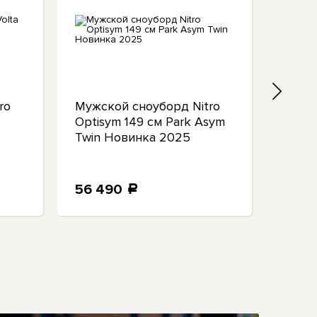
ro
Мужской сноуборд Nitro
Сноу
Optisym 149 см Park Asym
Nitro
Twin Новинка 2025
крепл
S / M
2025
56 490
42 
a