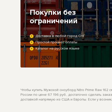
Покупки без
ограничений
Доставка в любой город СНГ
Простой процесс оплаты
Каталог на русском языке
Чтобы купить Мужской сноуборд Nitro Prime Raw 162 
России по цене 67 196 руб., достаточно сделать зак
доставкой напрямую из США и Европы. Если у возник