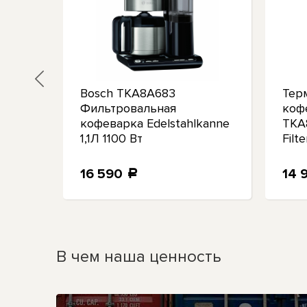
Bosch TKA8A683
Тер
Фильтровальная
коф
уры в
кофеварка Edelstahlkanne
TKA
simo
1,1Л 1100 Вт
Filt
объе
16 590
14 
a
В чем наша ценность