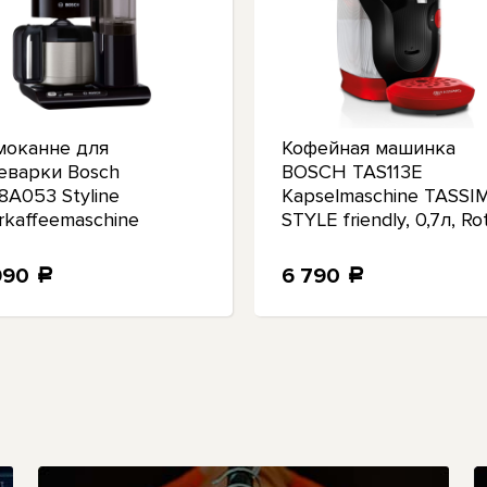
моканне для
Кофейная машинка
еварки Bosch
BOSCH TAS113E
8A053 Styline
Kapselmaschine TASSI
erkaffeemaschine
STYLE friendly, 0,7л, Ro
мом 1,1 л
990
6 790
a
a