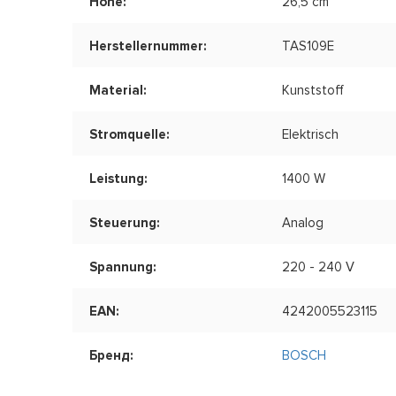
Höhe:
26,5 cm
Herstellernummer:
TAS109E
Material:
Kunststoff
Stromquelle:
Elektrisch
Leistung:
1400 W
Steuerung:
Analog
Spannung:
220 - 240 V
EAN:
4242005523115
Бренд:
BOSCH