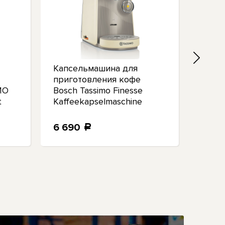
Капсельмашина для
Авто
приготовления кофе
приг
MO
Bosch Tassimo Finesse
Bosc
t
Kaffeekapselmaschine
Filte
TAS167P
6 690
11 4
a