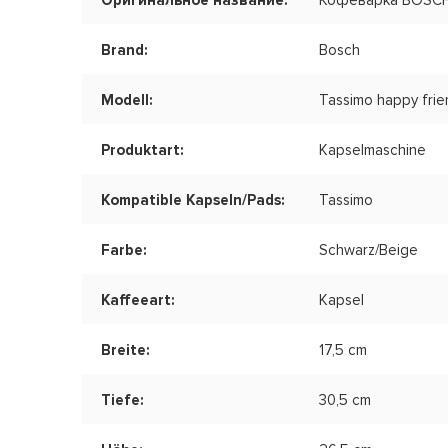
Оригинальное название:
Кофеварка BOSCH 
Brand:
Bosch
Modell:
Tassimo happy frie
Produktart:
Kapselmaschine
Kompatible Kapseln/Pads:
Tassimo
Farbe:
Schwarz/Beige
Kaffeeart:
Kapsel
Breite:
17,5 cm
Tiefe:
30,5 cm