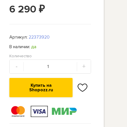
6 290
₽
Артикул:
22373920
В наличии:
да
Количество
-
+
Купить на
Shopozz.ru