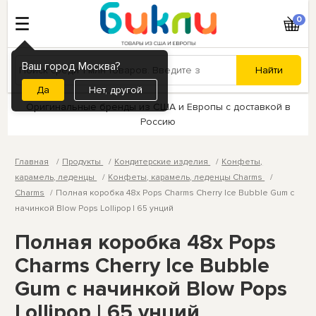
0
Ваш город Москва?
Нет, другой
Оригинальные бренды из США и Европы с доставкой в
Россию
Главная
Продукты
Кондитерские изделия
Конфеты,
карамель, леденцы
Конфеты, карамель, леденцы Charms
Charms
Полная коробка 48x Pops Charms Cherry Ice Bubble Gum с
начинкой Blow Pops Lollipop | 65 унций
Полная коробка 48x Pops
Charms Cherry Ice Bubble
Gum с начинкой Blow Pops
Lollipop | 65 унций