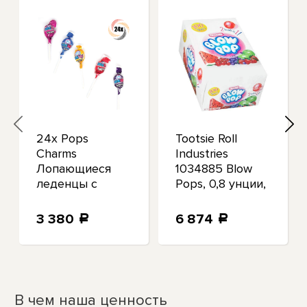
24x Pops
Tootsie Roll
Charms
Industries
Лопающиеся
1034885 Blow
леденцы с
Pops, 0,8 унции,
ягодным
Фруктовое
ассорти из
ассорти с
3 380
6 874
a
a
жевательной
различными
резинки с
вкусами,
начинкой для
леденцов на
палочке | 65
В чем наша ценность
унций