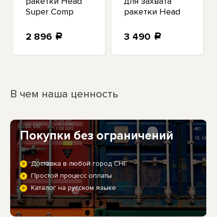
ракетки Head
для захвата
Super Comp
ракетки Head
Over Grip Racket
Prime Tour
3PK NWT
Overgrip Racket
2 896
3 490
a
a
285088
3PK 285621
В чем наша ценность
Покупки без ограничений
Доставка в любой город СНГ
Простой процесс оплаты
Каталог на русском языке