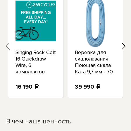
Singing Rock Colt
Веревка для
16 Quickdraw
скалолазания
Wire, 6
Поющая скала
комплектов:
Ката 9,7 мм - 70
Необходимое
м синего цвета
снаряжение для
16 190
39 990
a
a
скалолазания
В чем наша ценность