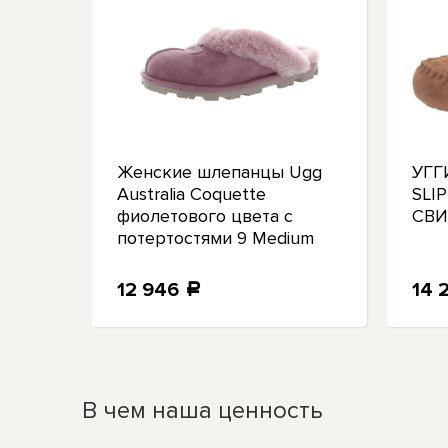
Женские шлепанцы Ugg
УГГ
й
Australia Coquette
SLI
е
фиолетового цвета с
СВ
потертостями 9 Medium
(B,M) BHFO 5842
12 946
14 
a
В чем наша ценность