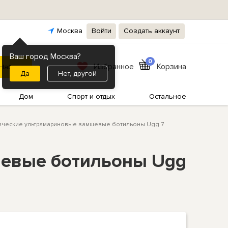
Москва
Войти
Создать аккаунт
Ваш город Москва?
0
Избранное
Корзина
Нет, другой
Дом
Спорт и отдых
Остальное
ические ультрамариновые замшевые ботильоны Ugg 7
шевые ботильоны Ugg