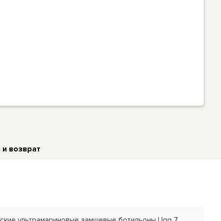
 и возврат
ские ультрамариновые замшевые ботильоны Ugg 7