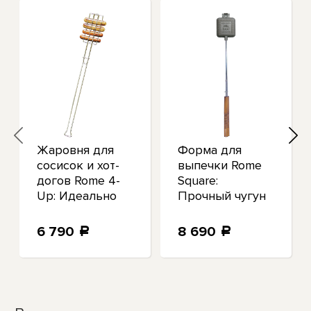
Жаровня для
Форма для
сосисок и хот-
выпечки Rome
догов Rome 4-
Square:
Up: Идеально
Прочный чугун
подходит для
для
приготовления
приготовления
6 790
8 690
a
a
вкусных блюд
идеальных
на гриле
пирогов в
любое время
года