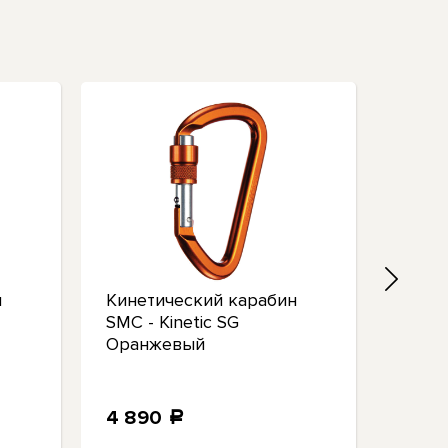
н
Кинетический карабин
SMC J
SMC - Kinetic SG
Secur
Оранжевый
Climb
4 890
4 7
a