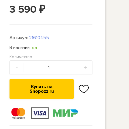
3 590
₽
Артикул:
21610455
В наличии:
да
Количество
-
+
Купить на
Shopozz.ru