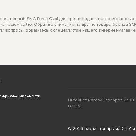
окачественный SMC Force Oval для превосходного с возможностью 
з на нашем сайте. Обратите внимание на другие товары бренда S
ли вопросы, обратитесь к специалистам нашего интернет-магазин
и
онфиденциальности
Интернет-магазин товаров из С
ценам!
© 2026 Бикли - товары из США и