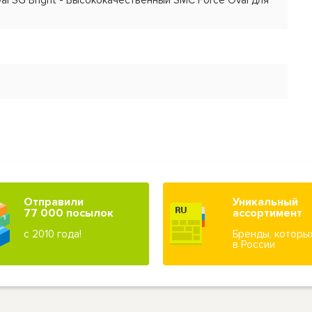
al SG Bright - Высококачественный SMC Force Oval для
Отправили
Уникальный
77 000 посылок
ассортимент
с 2010 года!
Бренды, которы
в России