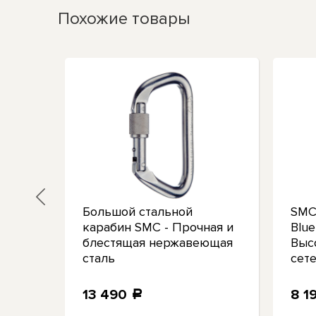
Похожие товары
lack:
Большой стальной
SMC
й
карабин SMC - Прочная и
Blue
блестящая нержавеющая
Выс
олет
сталь
сет
13 490
8 1
a