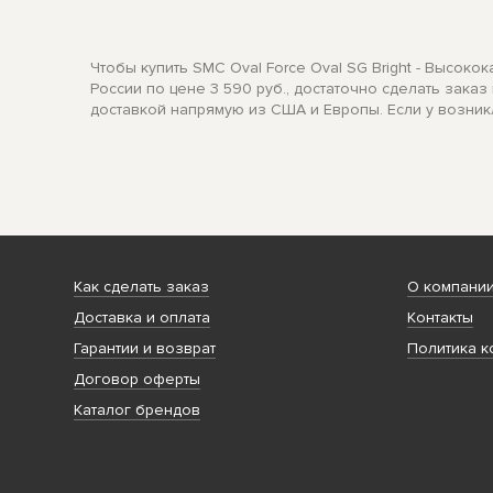
Чтобы купить SMC Oval Force Oval SG Bright - Высок
России по цене 3 590 руб., достаточно сделать зака
доставкой напрямую из США и Европы. Если у возник
Как сделать заказ
О компани
Доставка и оплата
Контакты
Гарантии и возврат
Политика к
Договор оферты
Каталог брендов