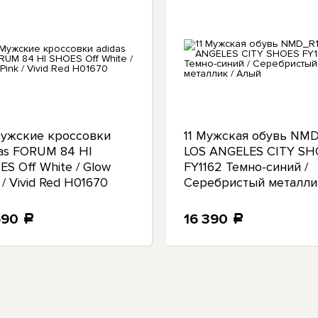
Мужские кроссовки
11 Мужская обувь NM
das FORUM 84 HI
LOS ANGELES CITY SH
S Off White / Glow
FY1162 Темно-синий /
 / Vivid Red H01670
Серебристый металли
Алый
690
16 390
a
a