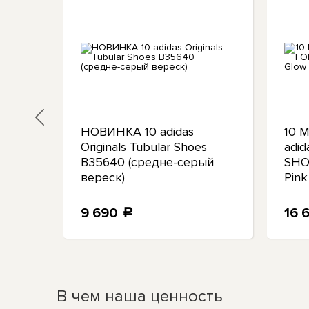
s
НОВИНКА 10 adidas
10 
Originals Tubular Shoes
adi
ck /
B35640 (средне-серый
SHOE
вереск)
Pink
9 690
16 
a
В чем наша ценность