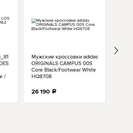
D_R1
Мужские кроссовки adidas
Мужс
OES
ORIGINALS CAMPUS 00S
GX697
Core Black/Footwear White
Grey 
к /
HQ8708
26 190
27 
a