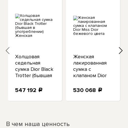
Холщовая
Женская
седельная
лакированная
сумка Dior Black
сумка с
Trotter (бывшая
клапаном Dior
в употреблении)
Miss Dior
Женская
бежевого цвета
547 192
530 068
a
a
В чем наша ценность