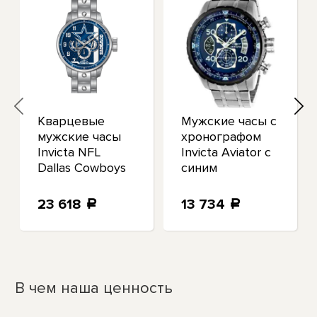
Кварцевые
Мужские часы с
мужские часы
хронографом
Invicta NFL
Invicta Aviator с
Dallas Cowboys
синим
GMT 45124
циферблатом
22970
23 618
13 734
a
a
В чем наша ценность