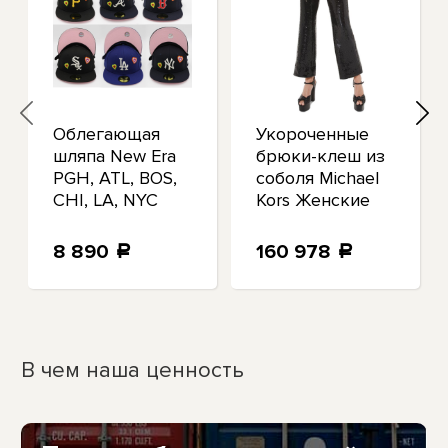
Облегающая
Укороченные
шляпа New Era
брюки-клеш из
PGH, ATL, BOS,
соболя Michael
CHI, LA, NYC
Kors Женские
Chainstitch
черные 2
Heart 59FIFTY
8 890
160 978
a
a
MLB
В чем наша ценность