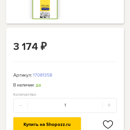
3 174
₽
Артикул:
17081358
В наличии:
да
Количество
-
+
Купить на Shopozz.ru