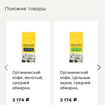
Похожие товары
Органический
Органический
кофе, молотый,
кофе, Цельные
средней
зерна, средней
обжарки,
обжарки,
Portland House,
Portland House,
12 унций (340 г)
12 унций (340 г)
3 174
3 174
a
a