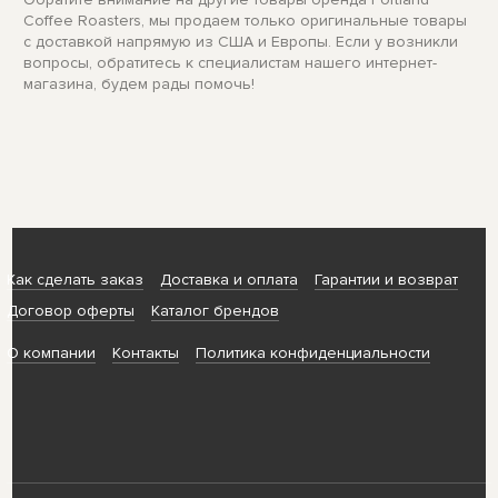
Coffee Roasters, мы продаем только оригинальные товары
с доставкой напрямую из США и Европы. Если у возникли
вопросы, обратитесь к специалистам нашего интернет-
магазина, будем рады помочь!
Как сделать заказ
Доставка и оплата
Гарантии и возврат
Договор оферты
Каталог брендов
О компании
Контакты
Политика конфиденциальности