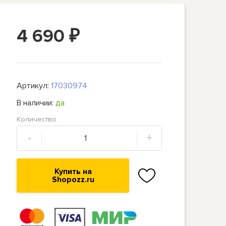
4 690
₽
Артикул:
17030974
В наличии:
да
Количество
-
+
Купить на
Shopozz.ru