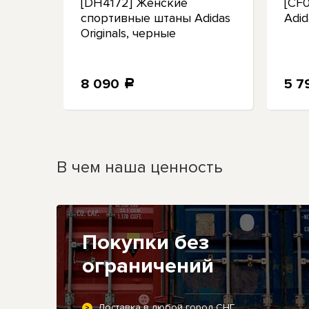
таны
[DH4172] Женские
[CF
pri
спортивные штаны Adidas
Adid
 Black
Originals, черные
8 090
5 7
a
В чем наша ценность
Покупки без
ограничений
Доставка в любой город СНГ