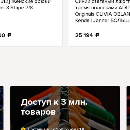
0312] Женские брюки
Синий стеганый джогг
as 3 Stripe 7/8
тремя полосками ADI
Originals OLIVIA OBLA
Kendall Jenner БОЛЬ
90
25 194
a
a
Доступ к 3 млн.
товаров
Доставка в любой город СНГ