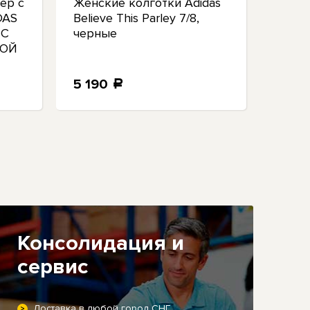
ер с
Женские колготки Adidas
Женс
DAS
Believe This Parley 7/8,
брюки
NC
черные
2.0, 
ШОЙ
5 190
5 5
a
Консолидация и
сервис
Доставка в любой город СНГ