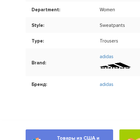
Department:
Women
Style:
Sweatpants
Type:
Trousers
adidas
Brand:
Бренд:
adidas
Товары из США и