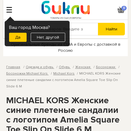
0
Ваш город Москва?
Нет, другой
Оригинальные бренды из США и Европы с доставкой в
Россию
Главная
Одежда и обувь
Обувь
Женская
Босоножки
Босоножки Michael Kors
Michael Kors
MICHAEL KORS Женские
синие плетеные сандалии с логотипом Amelia Square Toe Slip On
Slide 6 M
MICHAEL KORS Женские
синие плетеные сандалии
с логотипом Amelia Square
Toe Slip On Slide 6 M