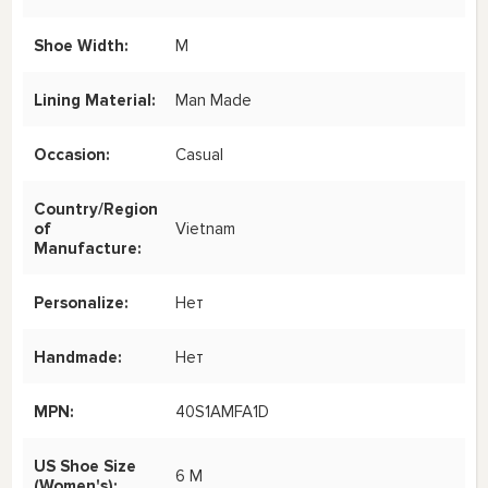
Shoe Width:
M
Lining Material:
Man Made
Occasion:
Casual
Country/Region
of
Vietnam
Manufacture:
Personalize:
Нет
Handmade:
Нет
MPN:
40S1AMFA1D
US Shoe Size
6 M
(Women's):