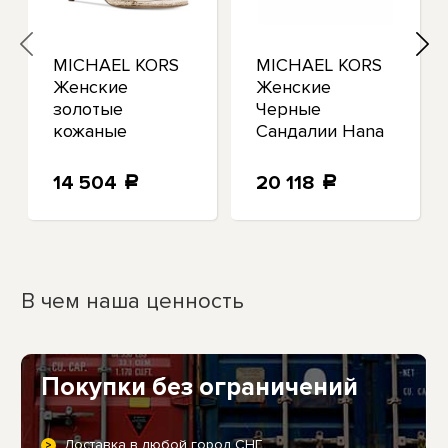
MICHAEL KORS
MICHAEL KORS
Женские
Женские
золотые
Черные
кожаные
Сандалии Hana
сандалии
Toe Block Heel
Simone Toe
Slip On Leather
14 504
20 118
a
a
Stiletto с
Thong 6.5
ремешком на
пятке 5,5 м
В чем наша ценность
Покупки без ограничений
Доставка в любой город СНГ