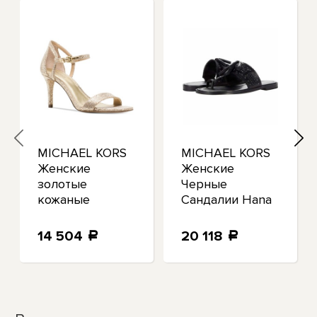
MICHAEL KORS
MICHAEL KORS
Женские
Женские
золотые
Черные
кожаные
Сандалии Hana
сандалии
Toe Block Heel
Simone Toe
Slip On Leather
14 504
20 118
a
a
Stiletto с
Thong 6.5
ремешком на
пятке 5,5 м