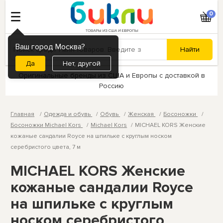
0
Ваш город Москва?
Нет, другой
Оригинальные бренды из США и Европы с доставкой в
Россию
Главная
Одежда и обувь
Обувь
Женская
Босоножки
Босоножки Michael Kors
Michael Kors
MICHAEL KORS Женские
кожаные сандалии Royce на шпильке с круглым носком
серебристого цвета, 7 м
MICHAEL KORS Женские
кожаные сандалии Royce
на шпильке с круглым
носком серебристого