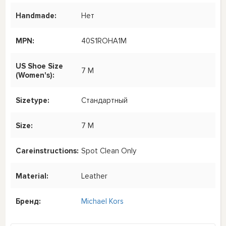
Handmade:
Нет
MPN:
40S1ROHA1M
US Shoe Size
7 M
(Women's):
Sizetype:
Стандартный
Size:
7 M
Careinstructions:
Spot Clean Only
Material:
Leather
Бренд:
Michael Kors