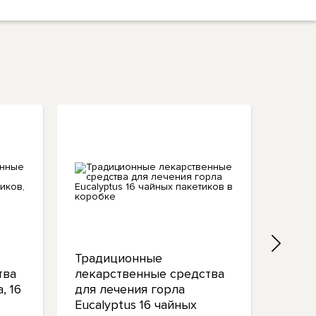
Традиционные
Орга
тва
лекарственные средства
обле
, 16
для лечения горла
газо
Eucalyptus 16 чайных
Tradit