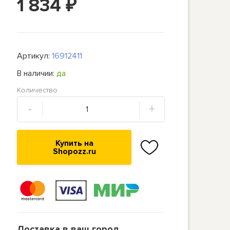
1 834
₽
Артикул:
16912411
В наличии:
да
Количество
-
+
Купить на
Shopozz.ru
Доставка в ваш город