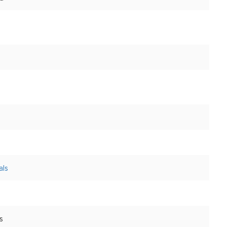
als
s