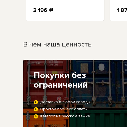
2 196
1 8
a
В чем наша ценность
Покупки без
ограничений
Доставка в любой город СНГ
Простой процесс оплаты
Каталог на русском языке