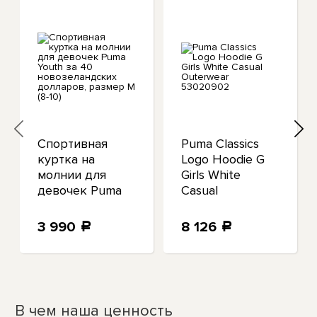
Спортивная
Puma Classics
куртка на
Logo Hoodie G
молнии для
Girls White
девочек Puma
Casual
Youth за 40
Outerwear
новозеландских
53020902
3 990
8 126
a
a
долларов,
размер M (8-10)
В чем наша ценность