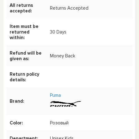
All returns
Returns Accepted
accepted:
Item must be
returned
30 Days
within:
Refund will be
Money Back
given as:
Return policy
details:
Puma
Brand:
Color:
Розовый
Department:
Unisex Kids