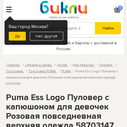
0
Ваш город Москва?
Нет, другой
Оригинальные бренды из США и Европы с доставкой в
Россию
Главная
Одежда и обувь
Детям
Для девочек
Одежда
Толстовки
Толстовки PUMA
PUMA
Puma Ess Logo Пуловер с
капюшоном для девочек Розовая повседневная верхняя одежда
58703147
Puma Ess Logo Пуловер с
капюшоном для девочек
Розовая повседневная
верхняя одежда 58703147