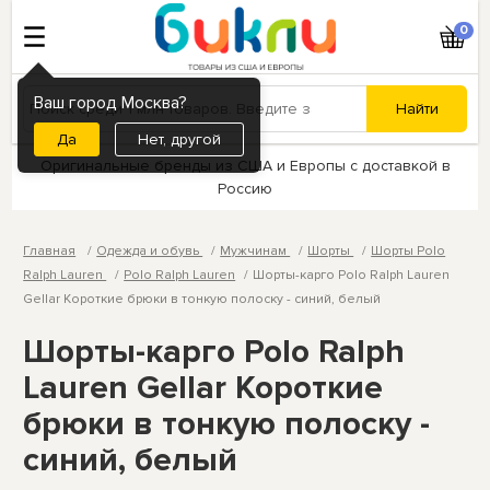
0
Ваш город Москва?
Нет, другой
Оригинальные бренды из США и Европы с доставкой в
Россию
Главная
Одежда и обувь
Мужчинам
Шорты
Шорты Polo
Ralph Lauren
Polo Ralph Lauren
Шорты-карго Polo Ralph Lauren
Gellar Короткие брюки в тонкую полоску - синий, белый
Шорты-карго Polo Ralph
Lauren Gellar Короткие
брюки в тонкую полоску -
синий, белый