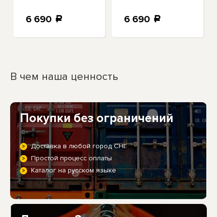
классической
посадки Polo
посадки стрейч
Ralph Lauren
6 690
6 690
a
a
В чем наша ценность
Покупки без ограничений
Доставка в любой город СНГ
Простой процесс оплаты
Каталог на русском языке