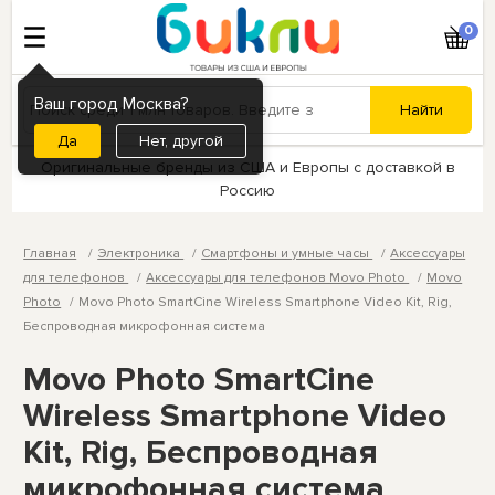
0
Ваш город Москва?
Нет, другой
Оригинальные бренды из США и Европы с доставкой в
Россию
Главная
Электроника
Смартфоны и умные часы
Аксессуары
для телефонов
Аксессуары для телефонов Movo Photo
Movo
Photo
Movo Photo SmartCine Wireless Smartphone Video Kit, Rig,
Беспроводная микрофонная система
Movo Photo SmartCine
Wireless Smartphone Video
Kit, Rig, Беспроводная
микрофонная система