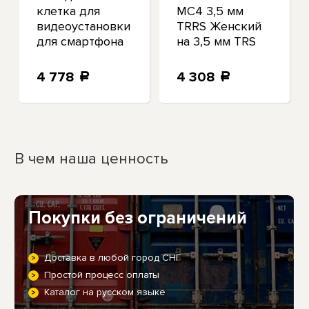
клетка для
MC4 3,5 мм
видеоустановки
TRRS Женский
для смартфона
на 3,5 мм TRS
Movo Photo
мужской
SPR-20
Кабель-адаптер
4 778
4 308
a
a
для микрофона
В чем наша ценность
Покупки без ограничений
Доставка в любой город СНГ
Простой процесс оплаты
Каталог на русском языке