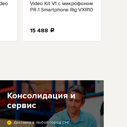
ideo
Video Kit V1 с микрофоном
W2 Sm
PR-1 Smartphone Rig VXR10
Smart
петл
15 488
18 8
a
Консолидация и
сервис
Доставка в любой город СНГ