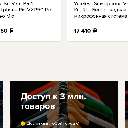
o Kit V7 с PR-1
Wireless Smartphone V
rtphone Rig VXR50 Pro
Kit, Rig, Беспроводная
eo Mic
микрофонная система
960
17 410
a
a
Доступ к 3 млн.
товаров
Доставка в любой город СНГ