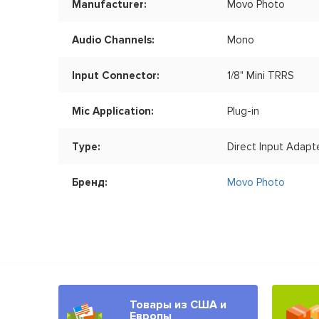
Manufacturer:
Movo Photo
Audio Channels:
Mono
Input Connector:
1/8" Mini TRRS
Mic Application:
Plug-in
Type:
Direct Input Adapt
Бренд:
Movo Photo
Товары из США и
Европы