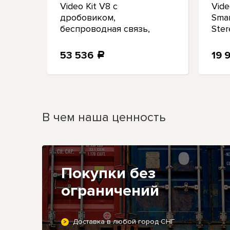
Video Kit V8 с
Vide
to
дробовиком,
Sma
беспроводная связь,
Ster
стереофонические мини-
микрофоны 360°
53 536
19 
a
В чем наша ценность
Покупки без
ограничений
Доставка в любой город СНГ