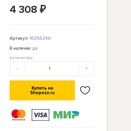
4 308
₽
Артикул:
16356246
В наличии:
да
Количество
-
+
Купить на
Shopozz.ru