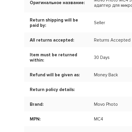
Movo Photo MC4 3
Оригинальное название:
адаптер для мик
Return shipping will be
Seller
paid by:
All returns accepted:
Returns Accepted
Item must be returned
30 Days
within:
Refund will be given as:
Money Back
Return policy details:
Brand:
Movo Photo
MPN:
MC4