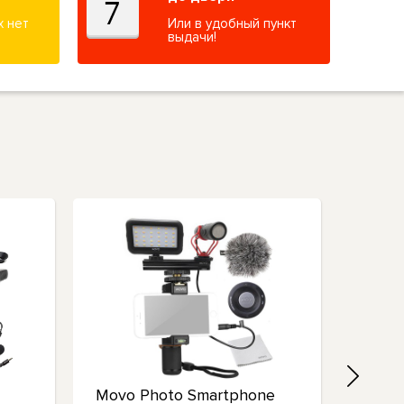
х нет
Или в удобный пункт
выдачи!
Movo Photo Smartphone
Movo