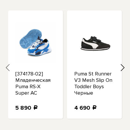
[374178-02]
Puma St Runner
Младенческая
V3 Mesh Slip On
Puma RS-X
Toddler Boys
Super AC
Черные
кроссовки
Повседневная
5 890
4 690
a
a
обувь 385512-