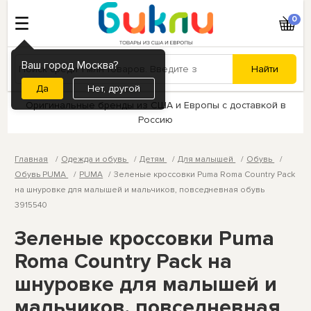
0
Ваш город Москва?
Нет, другой
Оригинальные бренды из США и Европы с доставкой в
Россию
Главная
Одежда и обувь
Детям
Для малышей
Обувь
Обувь PUMA
PUMA
Зеленые кроссовки Puma Roma Country Pack
на шнуровке для малышей и мальчиков, повседневная обувь
3915540
Зеленые кроссовки Puma
Roma Country Pack на
шнуровке для малышей и
мальчиков, повседневная