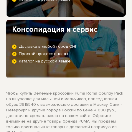
Консолидация и сервис
Доставка в любой город СНГ
Простой процесс оплаты
Каталог на русском языке
Чтобы купить Зеленые кроссовки Puma Roma Country Pack
на шнуровке для малышей и мальчиков, повседневная
обувь 3915540 с возможностью доставки в Москву, Санкт-
Петербург и другие города России по цене 4 690 руб.,
достаточно сделать заказ на нашем сайте. Обратите
внимание на другие товары бренда PUMA, мы продаем
только оригинальные товары с доставкой напрямую из