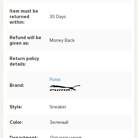
Item must be
returned
30 Days
within:
Refund will be
Money Back
given as:
Return policy
details:
Puma
Brand:
Style:
Sneaker
Color:
Зеленый
Department:
Для мальчиков