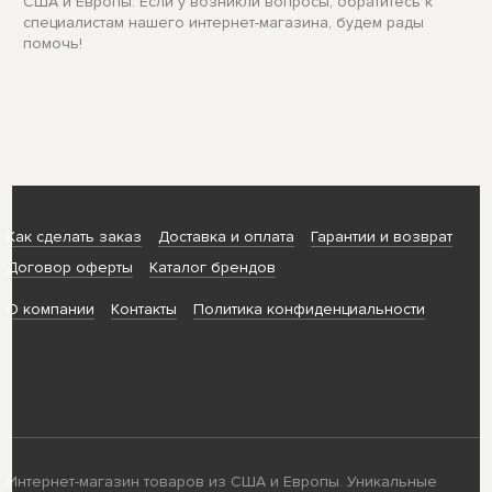
США и Европы. Если у возникли вопросы, обратитесь к
специалистам нашего интернет-магазина, будем рады
помочь!
Как сделать заказ
Доставка и оплата
Гарантии и возврат
Договор оферты
Каталог брендов
О компании
Контакты
Политика конфиденциальности
Интернет-магазин товаров из США и Европы. Уникальные