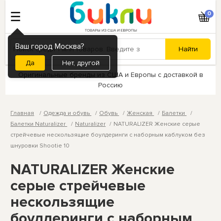
0
Ваш город Москва?
Нет, другой
Оригинальные бренды из США и Европы с доставкой в
Россию
Главная
Одежда и обувь
Обувь
Женская
Балетки
Балетки Naturalizer
Naturalizer
NATURALIZER Женские серые
стрейчевые нескользящие боулдеринги с наборным каблуком без
шнуровки Shootie 10
NATURALIZER Женские
серые стрейчевые
нескользящие
боулдеринги с наборным