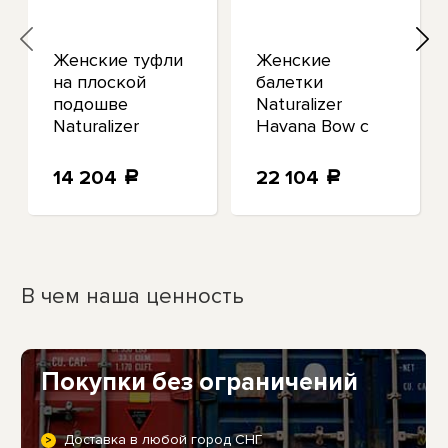
Женские туфли
Женские
на плоской
балетки
подошве
Naturalizer
Naturalizer
Havana Bow с
Maxwell черного
черным бантом
цвета с
шириной 6,5 см
14 204
22 104
a
a
круглым
(C, D, W) BHFO
носком,
0938
шириной 11 см
(C, D, W) BHFO
9707
В чем наша ценность
Покупки без ограничений
Доставка в любой город СНГ