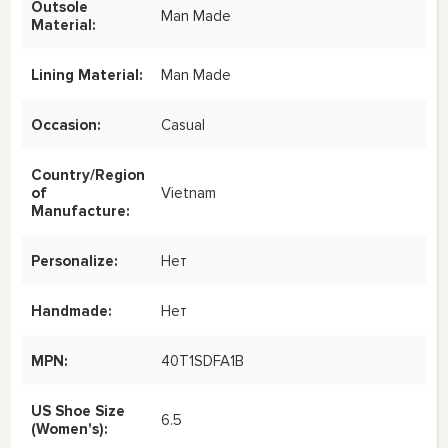
Outsole
Man Made
Material:
Lining Material:
Man Made
Occasion:
Casual
Country/Region
of
Vietnam
Manufacture:
Personalize:
Нет
Handmade:
Нет
MPN:
40T1SDFA1B
US Shoe Size
6.5
(Women's):