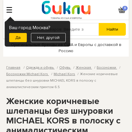
0
Ваш город Москва?
Нет, другой
Оригинальные бренды из США и Европы с доставкой в
Россию
Главная
Одежда и обувь
Обувь
Женская
Босоножки
Босоножки Michael Kors
Michael Kors
Женские коричневые
шлепанцы без шнуровки MICHAEL KORS в полоску с
анималистическим принтом 6.5
Женские коричневые
шлепанцы без шнуровки
MICHAEL KORS в полоску с
анималистическим