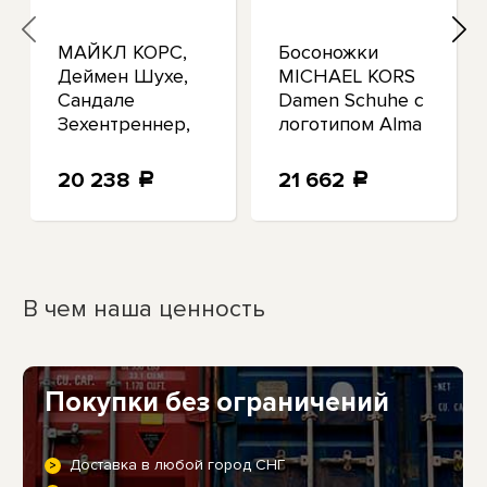
МАЙКЛ КОРС,
Босоножки
Деймен Шухе,
MICHAEL KORS
Сандале
Damen Schuhe с
Зехентреннер,
логотипом Alma
Слайд Хэмптон
Leder schwarz
Ледер, Золотая
mit MK
20 238
21 662
a
a
плакетка
Шварца
В чем наша ценность
Покупки без ограничений
Доставка в любой город СНГ