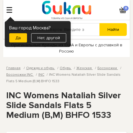
0
Ваш город Москва?
Нет, другой
Оригинальные бренды из США и Европы с доставкой в
Россию
Главная
Одежда и обувь
Обувь
Женская
Босоножки
Босоножки INC
INC
INC Womens Nataliah Silver Slide Sandals
Flats 5 Medium (B,M) BHFO 1533
INC Womens Nataliah Silver
Slide Sandals Flats 5
Medium (B,M) BHFO 1533