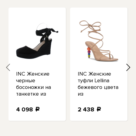
INC Женские
INC Женские
черные
туфли Lellina
босоножки на
бежевого цвета
танкетке из
из
искусственной
искусственной
замши Maisie 9
кожи на
4 098
2 438
a
a
Medium (B,M)
каблуке 8,5 см
BHFO 5456
(B,M) BHFO 7969