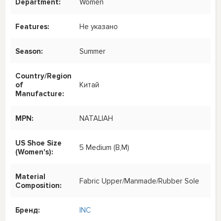
Department:
Women
Features:
Не указано
Season:
Summer
Country/Region
of
Китай
Manufacture:
MPN:
NATALIAH
US Shoe Size
5 Medium (B,M)
(Women's):
Material
Fabric Upper/Manmade/Rubber Sole
Composition:
Бренд:
INC