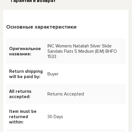
Гарантии и возврат
Основные характеристики
INC Womens Nataliah Silver Slide
Оригинальное
Sandals Flats 5 Medium (B,M) BHFO
название:
1533
Return shipping
Buyer
will be paid by:
All returns
Returns Accepted
accepted:
Item must be
returned
30 Days
within: