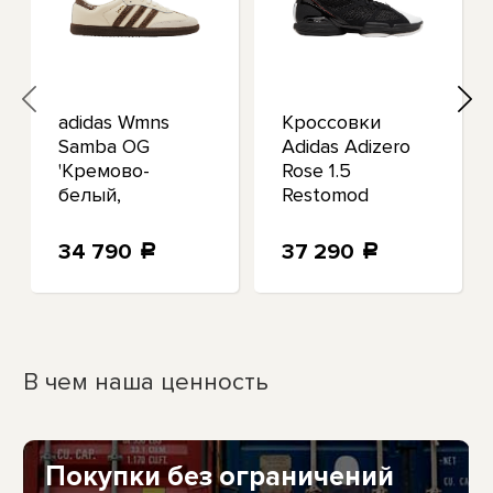
adidas Wmns
Кроссовки
Samba OG
Adidas Adizero
'Кремово-
Rose 1.5
белый,
Restomod
Земляной,
"Черный Ярко-
темно-
красный"
34 790
37 290
a
a
бордовый'
В чем наша ценность
Покупки без ограничений