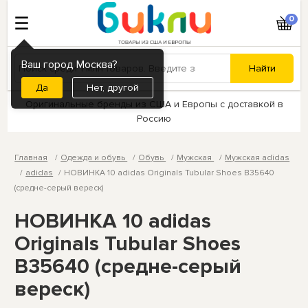
0
Ваш город Москва?
Нет, другой
Оригинальные бренды из США и Европы с доставкой в
Россию
Главная
Одежда и обувь
Обувь
Мужская
Мужская adidas
adidas
НОВИНКА 10 adidas Originals Tubular Shoes B35640
(средне-серый вереск)
НОВИНКА 10 adidas
Originals Tubular Shoes
B35640 (средне-серый
вереск)