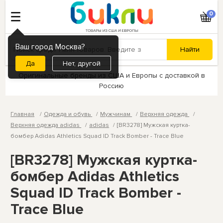
0
Ваш город Москва?
Нет, другой
Оригинальные бренды из США и Европы с доставкой в
Россию
Главная
Одежда и обувь
Мужчинам
Верхняя одежда
Верхняя одежда adidas
adidas
[BR3278] Мужская куртка-
бомбер Adidas Athletics Squad ID Track Bomber - Trace Blue
[BR3278] Мужская куртка-
бомбер Adidas Athletics
Squad ID Track Bomber -
Trace Blue