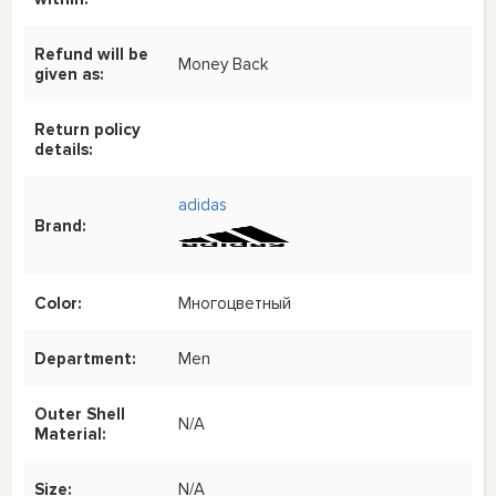
Refund will be
Money Back
given as:
Return policy
details:
adidas
Brand:
Color:
Многоцветный
Department:
Men
Outer Shell
N/A
Material:
Size:
N/A