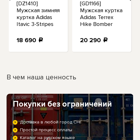
[DZ1410]
[GD1166]
Мужская зимняя
Мужская куртка
куртка Adidas
Adidas Terrex
Itavic 3-Stripes
Hike Bomber
2.0
Down
18 690
20 290
a
a
В чем наша ценность
Покупки без ограничений
Доставка в любой город СНГ
Простой процесс оплаты
Каталог на русском языке