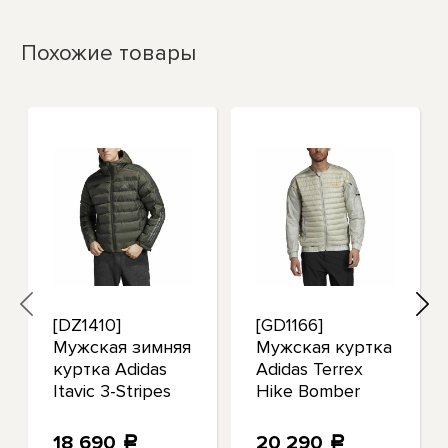
Похожие товары
[DZ1410]
[GD1166]
Мужская зимняя
Мужская куртка
куртка Adidas
Adidas Terrex
Itavic 3-Stripes
Hike Bomber
2.0
Down
18 690
20 290
a
a