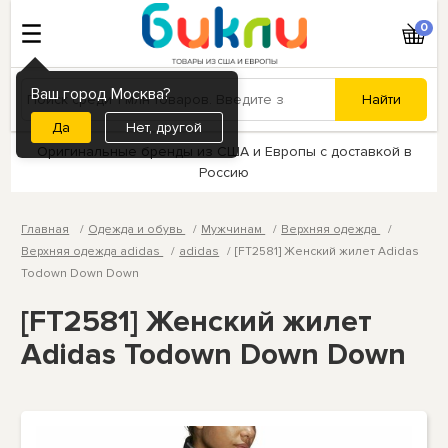
0
Ваш город Москва?
Нет, другой
Оригинальные бренды из США и Европы с доставкой в
Россию
Главная
Одежда и обувь
Мужчинам
Верхняя одежда
Верхняя одежда adidas
adidas
[FT2581] Женский жилет Adidas
Todown Down Down
[FT2581] Женский жилет
Adidas Todown Down Down