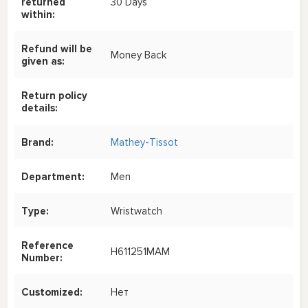
returned
30 Days
within:
Refund will be
Money Back
given as:
Return policy
details:
Brand:
Mathey-Tissot
Department:
Men
Type:
Wristwatch
Reference
H611251MAM
Number:
Customized:
Нет