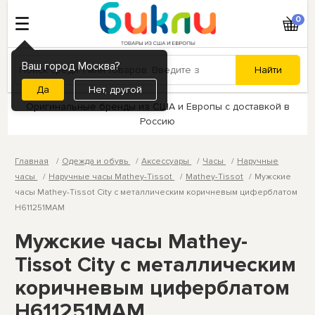
0
Ваш город Москва?
Нет, другой
Оригинальные бренды из США и Европы с доставкой в
Россию
Главная
Одежда и обувь
Аксессуары
Часы
Наручные
часы
Наручные часы Mathey-Tissot
Mathey-Tissot
Мужские
часы Mathey-Tissot City с металлическим коричневым циферблатом
H611251MAM
Мужские часы Mathey-
Tissot City с металлическим
коричневым циферблатом
H611251MAM