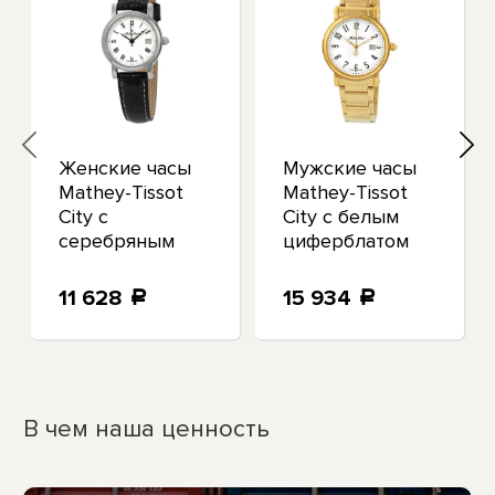
Женские часы
Мужские часы
Mathey-Tissot
Mathey-Tissot
City с
City с белым
серебряным
циферблатом
циферблатом
H611251MPG
D31186ABR
11 628
15 934
a
a
В чем наша ценность