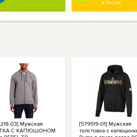
в России
4218-03] Мужская
[579519-01] Мужская
РТКА С КАПЮШОНОМ
толстовка с капюшон