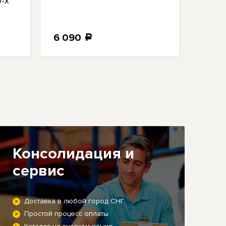
0-х
Agen
6 090
6 9
a
Консолидация и
сервис
Доставка в любой город СНГ
Простой процесс оплаты