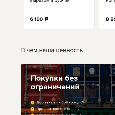
вырезом в рубчик
Pum
6 190
8 
a
В чем наша ценность
Покупки без
ограничений
Доставка в любой город СНГ
Простой процесс оплаты