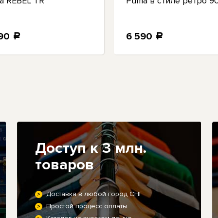
a REBEL TR
Puma в стиле ретро 9
890
6 590
a
a
Доступ к 3 млн.
товаров
Доставка в любой город СНГ
Простой процесс оплаты