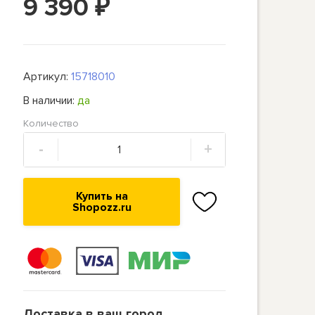
9 390
₽
Артикул:
15718010
В наличии:
да
Количество
-
+
Купить на
Shopozz.ru
Доставка в ваш город