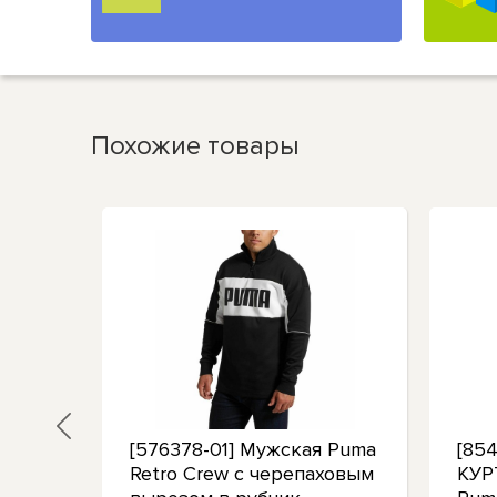
Похожие товары
[576378-01] Мужская Puma
[85
ном
Retro Crew с черепаховым
КУ