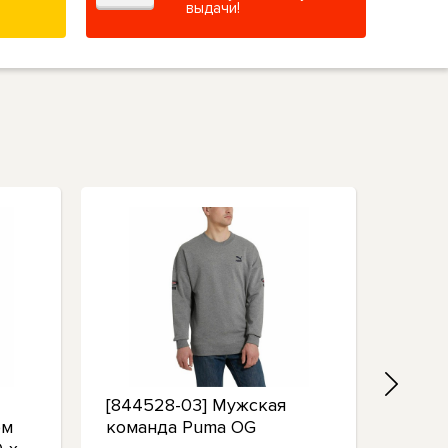
выдачи!
[844528-03] Мужская
[5971
ом
команда Puma OG
Mens