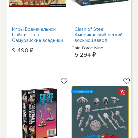
Игры Военачальник
Clash of Steel:
Пайк и Шотт
Американский легкий
Самурайские всадники
восьмой взвод
202014005
M4A3E8
Gale Force Nine
9 490 ₽
5 294 ₽