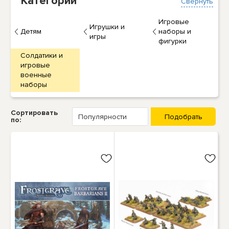
Категории
Свернуть
Игровые
Игрушки и
Детям
наборы и
игры
фигурки
Солдатики и
игровые
военные
наборы
Сортировать
по: