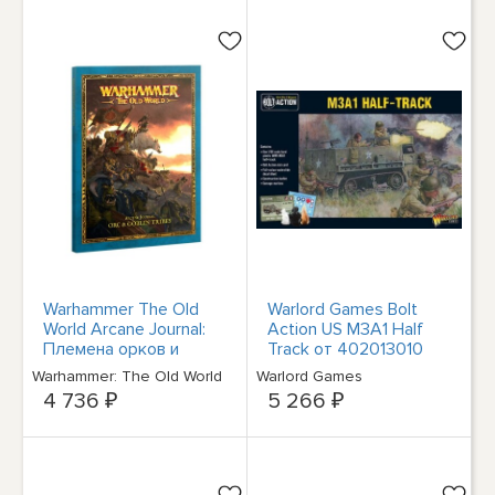
Warhammer The Old
Warlord Games Bolt
World Arcane Journal:
Action US M3A1 Half
Племена орков и
Track от 402013010
гоблинов GWS 09-11
Warhammer: The Old World
Warlord Games
4 736 ₽
5 266 ₽