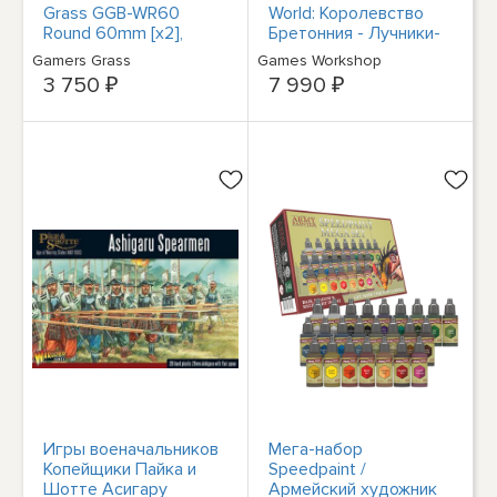
Grass GGB-WR60
World: Королевство
Round 60mm [x2],
Бретонния - Лучники-
готовая к бою,
крестьяне - Новинка в
Gamers Grass
Games Workshop
Бесплатная доставка
коробке!
3 750 ₽
7 990 ₽
Игры военачальников
Мега-набор
Копейщики Пайка и
Speedpaint /
Шотте Асигару
Армейский художник