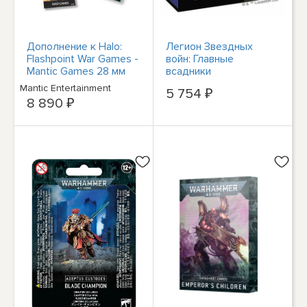
Дополнение к Halo:
Легион Звездных
Flashpoint War Games -
войн: Главные
Mantic Games 28 мм
всадники
343 Банджи MGHA110
Mantic Entertainment
5 754 ₽
8 890 ₽