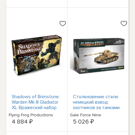
Shadows of Brimstone:
Столкновение стали:
Warden Mk III Gladiator
немецкий взвод
XL-Вражеский набор
охотников за танками
FFP07E44, Бесплатная
Skorpion G
Flying Frog Productions
Gale Force Nine
доставка
4 884 ₽
5 026 ₽