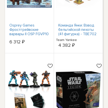
Osprey Games
Команда Янки: Взвод
Фростгрейвские
бельгийской пехоты
варвары II OSP FGVP10
(41 фигурка) - TBE702
Team Yankee
6 312 ₽
4 382 ₽