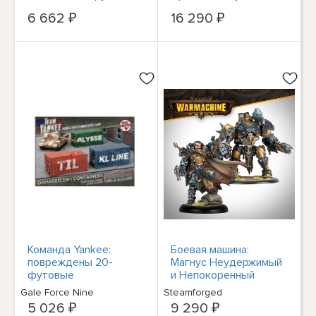
202014002
6 662 ₽
16 290 ₽
Команда Yankee:
Боевая машина:
повреждены 20-
Магнус Неудержимый
футовые
и Непокоренный
транспортные
Gale Force Nine
Steamforged
контейнеры (x3)
5 026 ₽
9 290 ₽