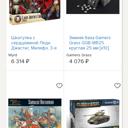
Шкатулка с
Зимняя база Gamers
сердцевиной Леди
Grass GGB-WR25,
Джастис, Малифо, 3-е
круглая 25 мм [x10],
издание
Готовая к бою,
Wyrd
Gamers Grass
Бесплатная доставка
6 314 ₽
4 076 ₽