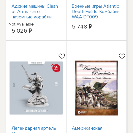
Адские машины Clash
Военные игры Atlantic
of Arms - это
Death Fields: Комбайны
наземные корабли!
WAA DF009
Дополнение к игре за
Not Available
5 748 ₽
1915-1933 годы
5 026 ₽
Легендарная артель
Американская