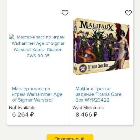
Мастер-класс по
Malifaux Третье
играм Warhammer Age
издание Titania Core
of Sigmar Warscroll
Box WYR23422
Карты: Скавен GWS
Not Available
Wyrd Miniatures
90-05
6 264 ₽
8 466 ₽