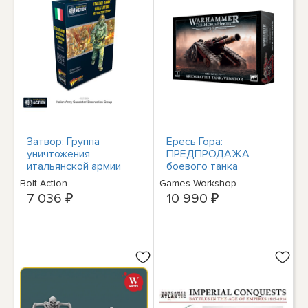
Затвор: Группа
Ересь Гора:
уничтожения
ПРЕДПРОДАЖА
итальянской армии
боевого танка
Guastatori WLG
Warhammer
Bolt Action
Games Workshop
402215804
Mechanicum Krios 4/12
7 036 ₽
10 990 ₽