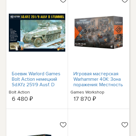
Боевик Warlord Games
Игровая мастерская
Bolt Action немецкий
Warhammer 40K: Зона
Sd.Kfz 251/9 Ausf. D
поражения: Местность
Stummel 402012005
Волкуса
Bolt Action
Games Workshop
6 480 ₽
17 870 ₽