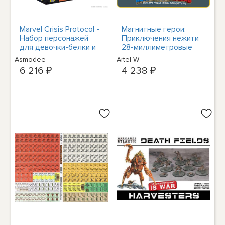
Marvel Crisis Protocol -
Магнитные герои:
Набор персонажей
Приключения нежити
для девочки-белки и
28-миллиметровые
Гвенпул
фэнтезийные
Asmodee
Artel W
миниатюры
6 216 ₽
4 238 ₽