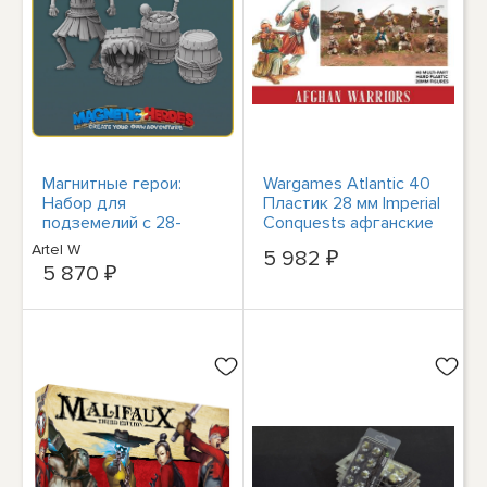
Магнитные герои:
Wargames Atlantic 40
Набор для
Пластик 28 мм Imperial
подземелий с 28-
Conquests афганские
миллиметровыми
воины IC001
Artel W
5 982 ₽
фэнтезийными
5 870 ₽
миниатюрами