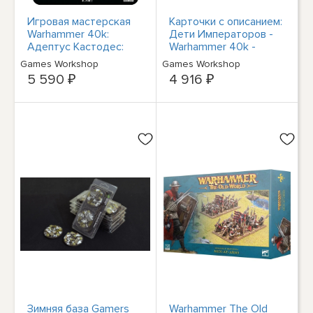
Игровая мастерская
Карточки с описанием:
Warhammer 40k:
Дети Императоров -
Адептус Кастодес:
Warhammer 40k -
Мини-фигурка
Совершенно новые!
Games Workshop
Games Workshop
Чемпиона по клинку
37-03
5 590 ₽
4 916 ₽
Зимняя база Gamers
Warhammer The Old