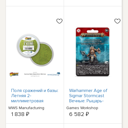
Поля сражений и базы:
Warhammer Age of
Летняя 2-
Sigmar Stormcast
миллиметровая
Вечные: Рыцарь-
статическая трава
реликт GWS 96-56
WWS Manufacturing
Games Workshop
(180 мл)
1 838 ₽
6 582 ₽