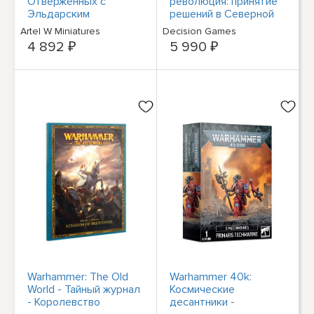
Отверженных с
революция: принятие
Эльдарским
решений в Северной
снайпером
Америке 1775-82
Artel W Miniatures
Decision Games
Решающие игры 1405
4 892 ₽
5 990 ₽
Warhammer: The Old
Warhammer 40k:
World - Тайный журнал
Космические
- Королевство
десантники -