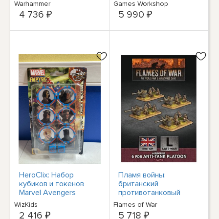
Бретония
Примарис
Warhammer
Games Workshop
технодесантник
4 736 ₽
5 990 ₽
HeroClix: Набор
Пламя войны:
кубиков и токенов
британский
Marvel Avengers
противотанковый
Fantastic Four Empyre
взвод 6PDR (конец
WizKids
Flames of War
войны)
2 416 ₽
5 718 ₽