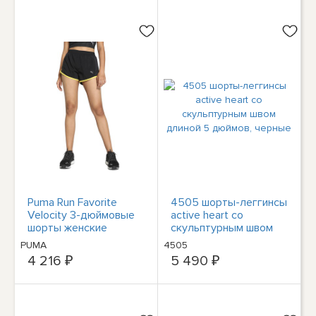
Puma Run Favorite
4505 шорты-леггинсы
Velocity 3-дюймовые
active heart со
шорты женские
скульптурным швом
черные повседневные
длиной 5 дюймов,
PUMA
4505
спортивные штаны 52
черные
4 216 ₽
5 490 ₽