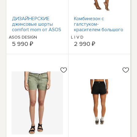
ДИЗАЙНЕРСКИЕ
Комбинезон с
джинсовые шорты
галстуком-
comfort mom от ASOS
красителем большого
черного цвета
размера L I V D
ASOS DESIGN
L I V D
5 990 ₽
2 990 ₽