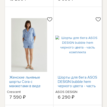
Женские льняные
Шорты для бега ASOS
шорты Cora с
DESIGN bubble hem
манжетами в виде
черного цвета - часть
полумесяца
комплекта
Crescent
ASOS DESIGN
7 590 ₽
6 290 ₽