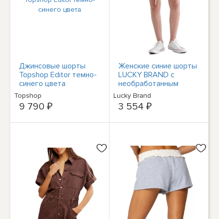
Джинсовые шорты
Женские синие шорты
Topshop Editor темно-
LUCKY BRAND с
синего цвета
необработанным
низом и застежкой на
Topshop
Lucky Brand
пуговицы с высокой
9 790 ₽
3 554 ₽
талией 0/25