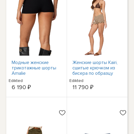
Модные женские
Женские шорты Kairi,
трикотажные шорты
сшитые крючком из
Amalie
бисера по образцу
Edikted
Edikted
Edikted
6 190 ₽
11 790 ₽