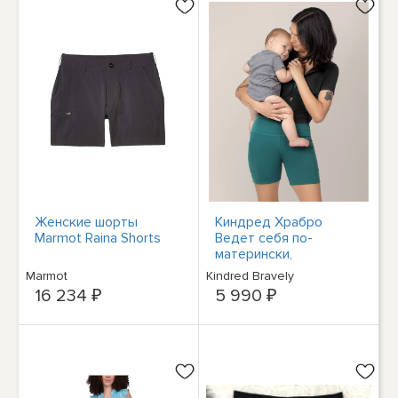
Женские шорты
Киндред Храбро
Marmot Raina Shorts
Ведет себя по-
матерински,
Возвышенно, На
Marmot
Kindred Bravely
коротком
16 234 ₽
5 990 ₽
послеродовом
велосипеде