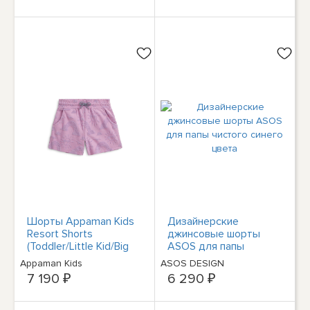
Шорты Appaman Kids
Дизайнерские
Resort Shorts
джинсовые шорты
(Toddler/Little Kid/Big
ASOS для папы
Kid)
чистого синего цвета
Appaman Kids
ASOS DESIGN
7 190 ₽
6 290 ₽