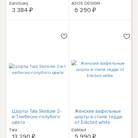
карманами Tie Dye L
темно-синюю и
Sanctuary
ASOS DESIGN
кремовую полоску -
3 384 ₽
6 290 ₽
часть комплекта
Шорты Tala Skinluxe 2-
Женские вафельные
в-1 небесно-голубого
шорты в стиле тедди
цвета
от Edicted white
Tala
Edikted
13 290 ₽
5 990 ₽