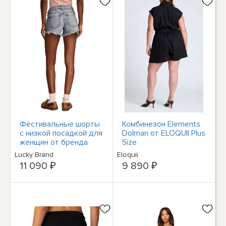
Фестивальные шорты
Комбинезон Elements
с низкой посадкой для
Dolman от ELOQUII Plus
женщин от бренда
Size
Lucky
Lucky Brand
Eloquii
11 090 ₽
9 890 ₽