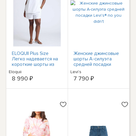
ELOQUII Plus Size
Женские джинсовые
Легко надевается на
шорты А-силуэта
короткие шорты из
средней посадки
льняной смеси
Levi's® no you didn't
Eloquii
Levi's
8 990 ₽
7 790 ₽