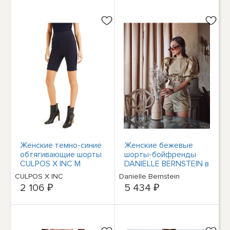
Женские темно-синие
Женские бежевые
обтягивающие шорты
шорты-бойфренды
CULPOS X INC M
DANIELLE BERNSTEIN в
горошек 10
CULPOS X INC
Danielle Bernstein
2 106 ₽
5 434 ₽