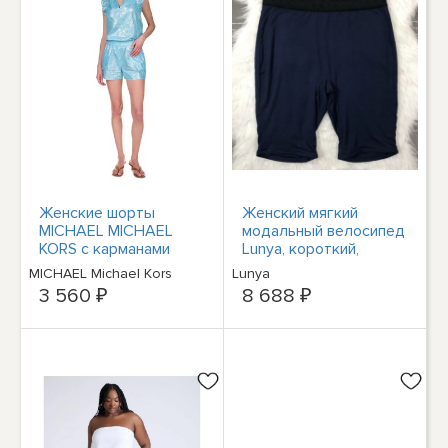
Женские шорты
Женский мягкий
MICHAEL MICHAEL
модальный велосипед
KORS с карманами
Lunya, короткий,
цвета морской волны
темно-синий, Средний
MICHAEL Michael Kors
Lunya
и эластичным поясом
3 560 ₽
8 688 ₽
на резинке Shorts XL