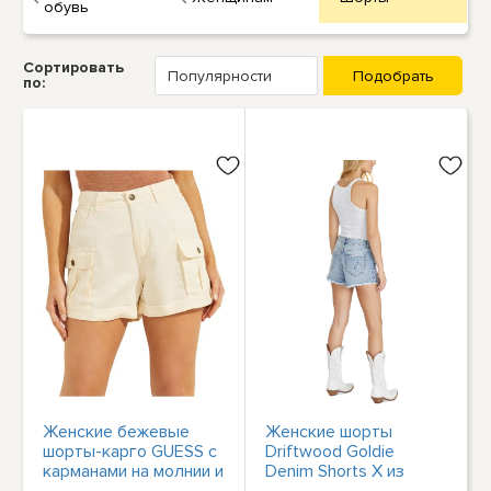
обувь
Сортировать
по:
Женские бежевые
Женские шорты
шорты-карго GUESS с
Driftwood Goldie
карманами на молнии и
Denim Shorts X из
манжетами на высокой
денима на джинсовой