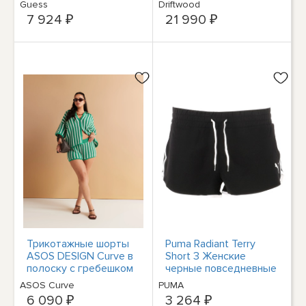
Guess
Driftwood
посадке и пуговицах
ткани
7 924 ₽
21 990 ₽
31
Трикотажные шорты
Puma Radiant Terry
ASOS DESIGN Curve в
Short 3 Женские
полоску с гребешком
черные повседневные
по краю зеленого
спортивные штаны
ASOS Curve
PUMA
цвета - часть
84848801
6 090 ₽
3 264 ₽
комплекта