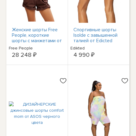
Женские шорты Free
Спортивные шорты
People, короткие
Isolde с завышенной
шорты с манжетами от
талией от Edicted
Марси.
Womens
Free People
Edikted
28 248 ₽
4 990 ₽