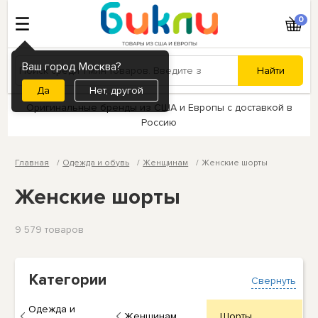
0
Ваш город Москва?
Нет, другой
Оригинальные бренды из США и Европы с доставкой в
Россию
Главная
Одежда и обувь
Женщинам
Женские шорты
Женские шорты
9 579 товаров
Категории
Свернуть
Одежда и
Женщинам
Шорты