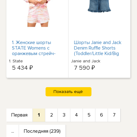
1. Женские шорты
Шорты Janie and Jack
STATE Womens с
Denim Ruffle Shorts
оранжевым стрейч-
(Toddler/Little Kid/Big
галстуком и рюшами
Kid)
1. State
Janie and Jack
Tie Dye Shorts L
5 434 ₽
7 590 ₽
Первая
1
2
3
4
5
6
7
...
Последняя (239)