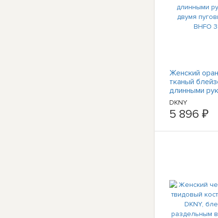
Женский ора
тканый блейз
длинными рук
двумя пугови
DKNY
BHFO 3706
5 896 ₽