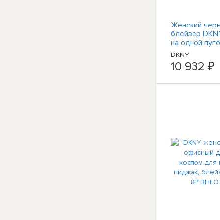
Женский чер
блейзер DKNY
на одной пуг
BHFO 4874
DKNY
10 932 ₽