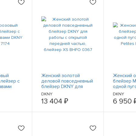
овый
Женский золотой
Женский 
лейзер с
деловой повседневный
блейзер M
авами
блейзер DKNY для
одной пуг
 7174
работы с открытой
DKNY, Pet
DKNY
DKNY
передней частью,
7686
13 404 ₽
6 950 
блейзер XS BHFO 0367