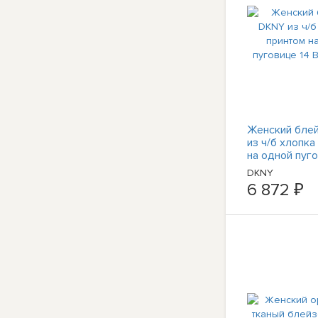
Женский бле
из ч/б хлопка
на одной пуго
BHFO 3462
DKNY
6 872 ₽