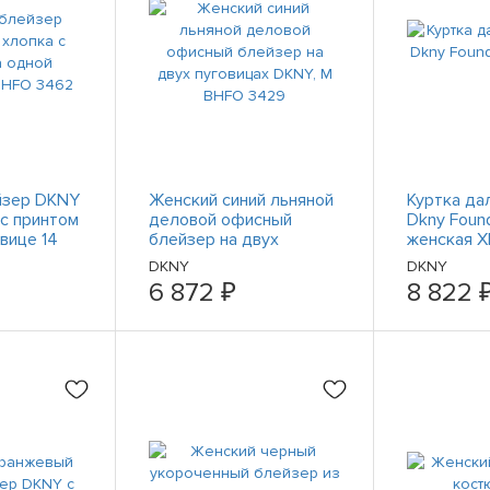
йзер DKNY
Женский синий льняной
Куртка да
 с принтом
деловой офисный
Dkny Foun
вице 14
блейзер на двух
женская X
пуговицах DKNY, M
DKNY
DKNY
BHFO 3429
6 872 ₽
8 822 