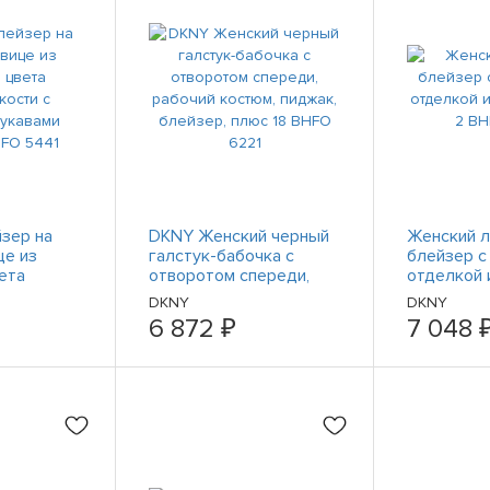
зер на
DKNY Женский черный
Женский л
це из
галстук-бабочка с
блейзер с
ета
отворотом спереди,
отделкой 
ти с
рабочий костюм,
DKNY 2 B
DKNY
DKNY
кавами
пиджак, блейзер, плюс
6 872 ₽
7 048 
O 5441
18 BHFO 6221