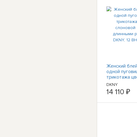
Женский блей
одной пугови
трикотажа цв
слоновой кос
DKNY
длинными ру
14 110 ₽
DKNY, 12 BHF