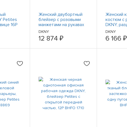
ный
Женский двубортный
Женский 
 Petites
блейзер с розовыми
костюм с 
овице 16Р
манжетами на рукавах
DKNY, раз
DKNY 8 BHFO 9952
блейзер с
DKNY
DKNY
передней 
12 874 ₽
6 166 ₽
BHFO 037