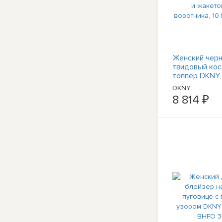
Женский чер
твидовый ко
топпер DKNY,
раздельным
DKNY
воротником и
8 814 ₽
без воротник
5047