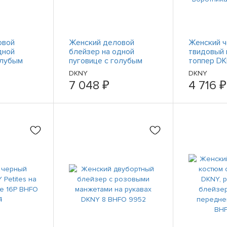
овой
Женский деловой
Женский 
дной
блейзер на одной
твидовый 
олубым
пуговице с голубым
топпер DK
Petites 4P
рисунком DKNY Petites
раздельн
DKNY
DKNY
16P BHFO 4120
воротнико
7 048 ₽
4 716 ₽
без ворот
3552