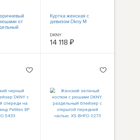
коричневый
Куртка женская с
рюшами от
девизом Dkny M
дельный
 открытой
DKNY
частью, XS
14 118 ₽
8