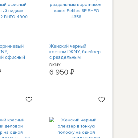
коричневый
Женский черный
KNY,
костюм DKNY, блейзер
ый офисный
с раздельным
й пиджак-
воротником, жакет
DKNY
2 BHFO 4900
Petites 8P BHFO 4358
₽
6 950 ₽