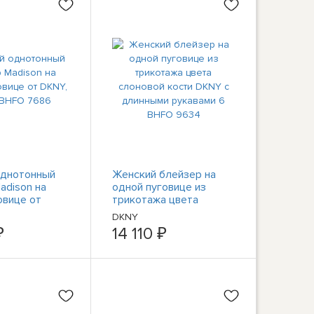
однотонный
Женский блейзер на
adison на
одной пуговице из
овице от
трикотажа цвета
ites BHFO
слоновой кости DKNY с
DKNY
длинными рукавами 6
₽
14 110 ₽
BHFO 9634