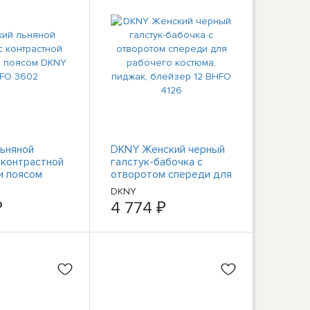
ьняной
DKNY Женский черный
 контрастной
галстук-бабочка с
и поясом
отворотом спереди для
HFO 3602
рабочего костюма,
DKNY
пиджак, блейзер 12
₽
4 774 ₽
BHFO 4126