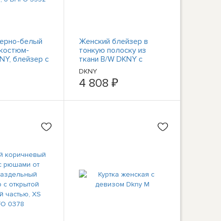
черно-белый
Женский блейзер в
костюм-
тонкую полоску из
NY, блейзер с
ткани B/W DKNY с
ым
одной пуговицей
DKNY
м и жакетом
Petites 10P BHFO 4859
4 808 ₽
ника, 8 BHFO