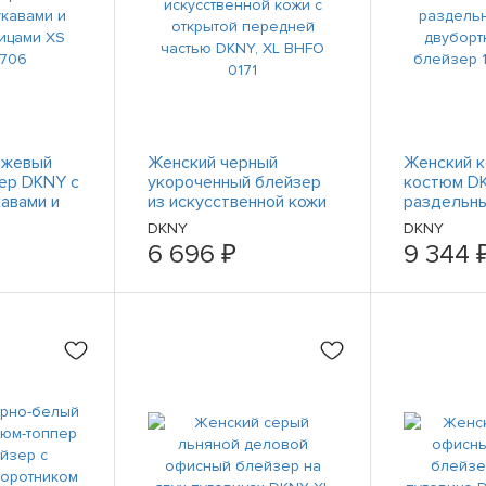
нжевый
Женский черный
Женский 
ер DKNY с
укороченный блейзер
костюм D
авами и
из искусственной кожи
раздельн
цами XS
с открытой передней
двубортны
DKNY
DKNY
частью DKNY, XL BHFO
блейзер 1
6 696 ₽
9 344 
0171