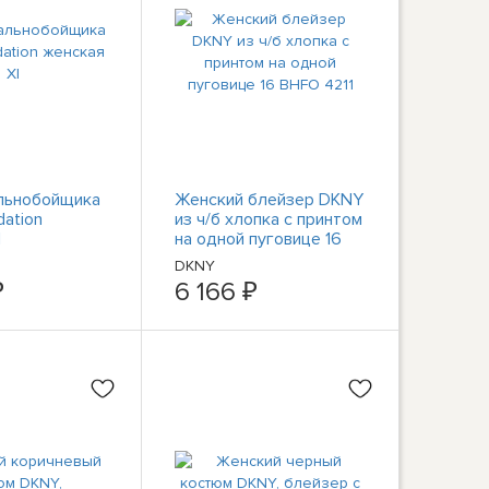
льнобойщика
Женский блейзер DKNY
dation
из ч/б хлопка с принтом
l
на одной пуговице 16
BHFO 4211
DKNY
₽
6 166 ₽