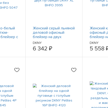
но-белый
Женский серый льняной
Женский 
стюм-
деловой офисный
офисный 
 блейзер с
блейзер на двух
блейзер н
пуговицах DKNY XL
пуговице 
DKNY
DKNY
 жакетом
BHFO 3995
6P BHFO 
6 342 ₽
5 558 
а, 10 BHFO