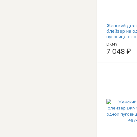
Женский дел
блейзер на о
пуговице с г
узором DKNY 
DKNY
BHFO 3645
7 048 ₽