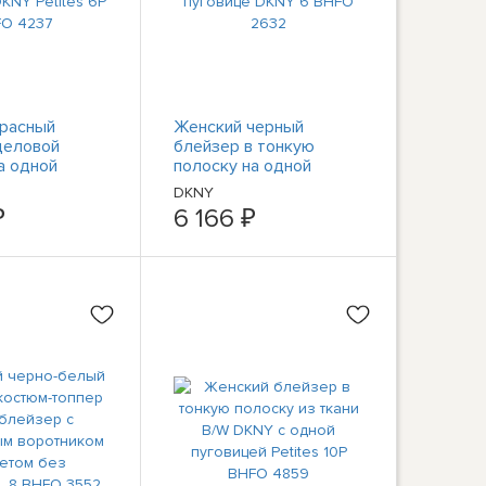
красный
Женский черный
деловой
блейзер в тонкую
а одной
полоску на одной
DKNY Petites
пуговице DKNY 6 BHFO
DKNY
4237
2632
₽
6 166 ₽