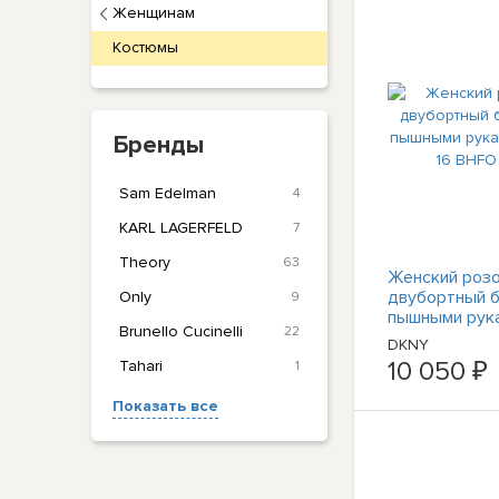
Женщинам
Костюмы
Бренды
Sam Edelman
4
KARL LAGERFELD
7
Theory
63
Женский роз
двубортный б
Only
9
пышными рук
Brunello Cucinelli
22
DKNY 16 BHFO
DKNY
10 050 ₽
Tahari
1
Показать все