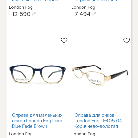
Fog от ImageWear
круглая с полной
London Fog
London Fog
Tegan 48-18-135
оправой 50-19-145
12 590 ₽
7 494 ₽
Оправа для маленьких
Оправа для очков
очков London Fog Liam
London Fog LF405 04
Blue Fade Brown
Коричнево-золотая
Квадратная в форме
круглая с полной
London Fog
London Fog
рога 49-18-135
оправой 53-17-135