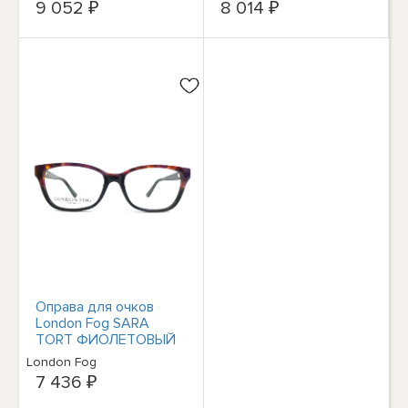
9 052 ₽
8 014 ₽
Оправа для очков
London Fog SARA
TORT ФИОЛЕТОВЫЙ
кошачий глаз в полной
London Fog
оправе 51-15-140
7 436 ₽