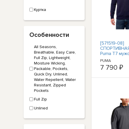
Куртка
Особенности
[571519-08]
All Seasons,
СПОРТИВНАЯ
Breathable, Easy Care,
Puma T7 муж
Full Zip, Lightweight,
PUMA
Moisture Wicking,
7 790 ₽
Packable, Pockets,
Quick Dry, Unlined,
Water Repellent, Water
Resistant, Zipped
Pockets
Full Zip
Unlined