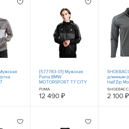
 Мужская
[577783-01] Мужская
SHOEBACC
уртка
Puma BMW
длинным 
T7
MOTORSPORT T7 CITY
HalfZip M
RUNNER
Pullover S
PUMA
SHOEBACC
Size S Cas
12 490 ₽
2 100 ₽