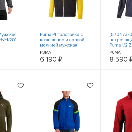
Мужская
Puma Pl толстовка с
[570473-0
 ENERGY
капюшоном и полной
ветрозащи
молнией мужская
Puma 1/2 Z
черная повседневная
PUMA
PUMA
спортивная верхняя
6 190 ₽
8 590 
одежда 538232