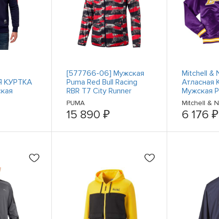
[577766-06] Мужская
Mitchell &
 КУРТКА
Puma Red Bull Racing
Атласная 
ская
RBR T7 City Runner
Мужская Р
Пальто Ку
PUMA
Mitchell & 
Одежда S
15 890 ₽
6 176 ₽