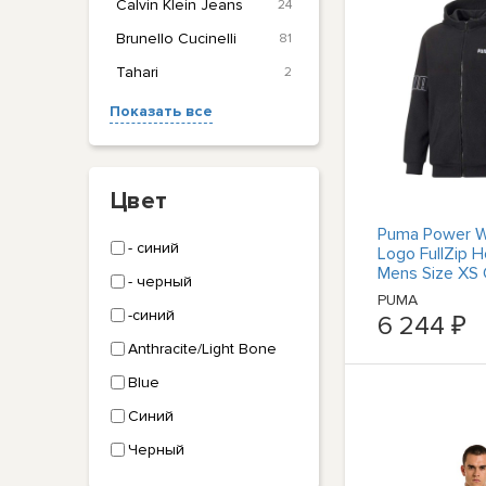
Calvin Klein Jeans
24
Brunello Cucinelli
81
Tahari
2
Показать все
Цвет
Puma Power W
- синий
Logo FullZip 
Mens Size XS 
- черный
Athletic Oute
PUMA
-синий
6 244 ₽
Anthracite/Light Bone
Blue
Синий
Черный