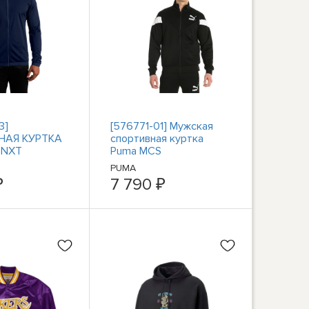
3]
[576771-01] Мужская
НАЯ КУРТКА
спортивная куртка
LNXT
Puma MCS
PUMA
₽
7 790 ₽