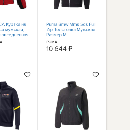
A Куртка из
Puma Bmw Mms Sds Full
а мужская,
Zip Толстовка Мужская
 повседневная
Размер M
я верхняя
Повседневная
A
PUMA
097-RD-SB
Спортивная Верхняя
10 644 ₽
Одежда 53