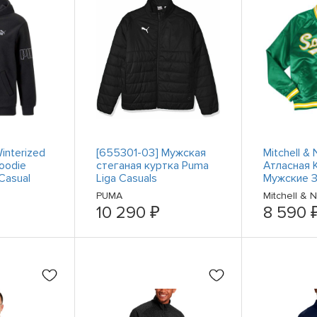
interized
[655301-03] Мужская
Mitchell &
Hoodie
стеганая куртка Puma
Атласная 
Casual
Liga Casuals
Мужские 
rwea
Пальто Ку
PUMA
Mitchell & 
Одежда S
10 290 ₽
8 590 