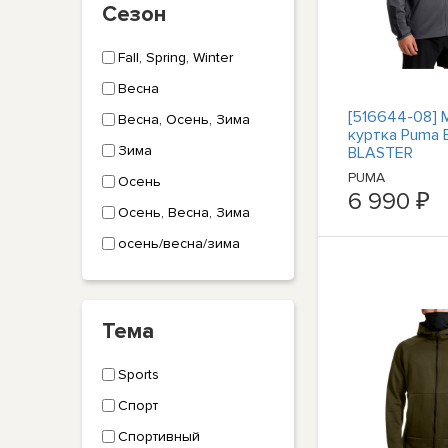
Сезон
Fall, Spring, Winter
Весна
[516644-08] 
Весна, Осень, Зима
куртка Puma
Зима
BLASTER
PUMA
Осень
6 990 ₽
Осень, Весна, Зима
осень/весна/зима
Тема
Sports
Спорт
Спортивный