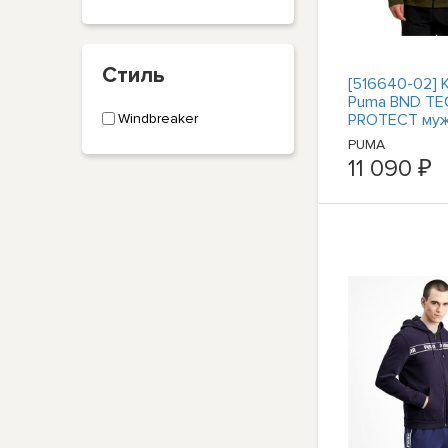
Стиль
[516640-02]
Puma BND TE
Windbreaker
PROTECT муж
PUMA
11 090 ₽