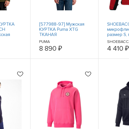
 КУРТКА
[577988-97] Мужская
SHOEBACC
CH
КУРТКА Puma XTG
микрофлис
ская
ТКАНАЯ
размер S,
спортивна
PUMA
SHOEBACC
одежда 8
8 890 ₽
4 410 ₽