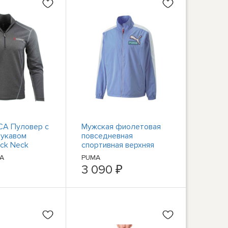
A Пуловер с
Мужская фиолетовая
рукавом
повседневная
ock Neck
спортивная верхняя
weatshirt Mens
одежда Puma T7
A
PUMA
ual
Fandom Full Zip Track
3 090 ₽
Jacket 53610