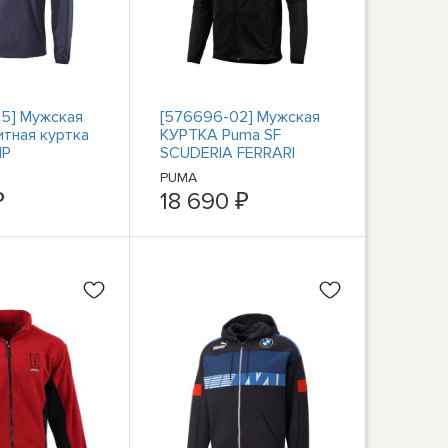
5] Мужская
[576696-02] Мужская
тная куртка
КУРТКА Puma SF
IP
SCUDERIA FERRARI
STREET SOFTSHELL
PUMA
₽
18 690 ₽