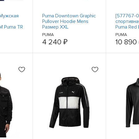
 Мужская
Puma Downtown Graphic
[577767-0
Pullover Hoodie Mens
спортивна
 Puma TR
Размер XXL
Puma Red B
Повседневная
RBR T7
PUMA
PUMA
спортивная верхняя
4 240 ₽
10 890
одежда 5