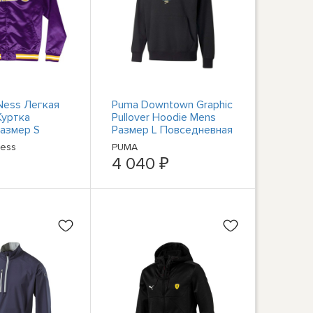
 Ness Легкая
Puma Downtown Graphic
Куртка
Pullover Hoodie Mens
азмер S
Размер L Повседневная
ртки Верхняя
спортивная верхняя
Ness
PUMA
T
одежда 535
4 040 ₽