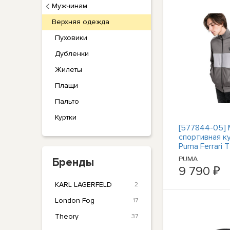
Мужчинам
Верхняя одежда
Пуховики
Дубленки
Жилеты
Плащи
Пальто
Куртки
[577844-05]
спортивная к
Puma Ferrari 
PUMA
Бренды
9 790 ₽
KARL LAGERFELD
2
London Fog
17
Theory
37