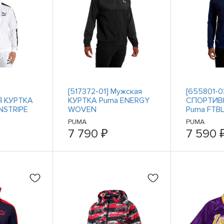
[517372-01] Мужская
[655801-0
 КУРТКА
КУРТКА Puma ENERGY
СПОРТИВ
NSTRIPE
WOVEN
Puma FTB
PUMA
PUMA
7 790 ₽
7 590 