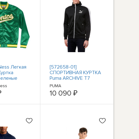
 Ness Легкая
[572658-01]
Куртка
СПОРТИВНАЯ КУРТКА
Зеленые
Puma ARCHIVE T7
ртки Верхняя
мужская
Ness
PUMA
TJK
₽
10 090 ₽