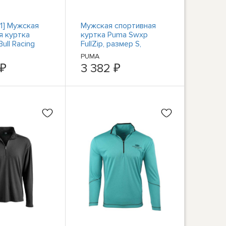
1] Мужская
Мужская спортивная
я куртка
куртка Puma Swxp
ull Racing
FullZip, размер S,
повседневная
PUMA
спортивная верхняя
 ₽
3 382 ₽
одежда 53822101