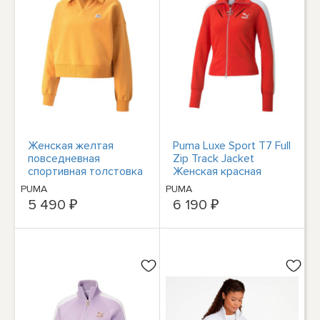
Женская желтая
Puma Luxe Sport T7 Full
повседневная
Zip Track Jacket
спортивная толстовка
Женская красная
Puma Downtown с
повседневная
PUMA
PUMA
воротником большого
спортивная верхняя
5 490 ₽
6 190 ₽
размера
одежда 53