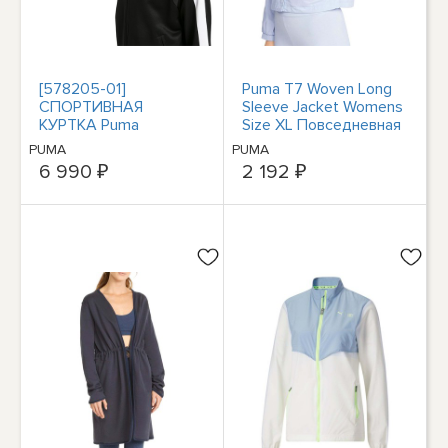
[578205-01]
Puma T7 Woven Long
СПОРТИВНАЯ
Sleeve Jacket Womens
КУРТКА Puma
Size XL Повседневная
CLASSICS T7 женская
спортивная верхняя
PUMA
PUMA
одежда 53352
6 990 ₽
2 192 ₽