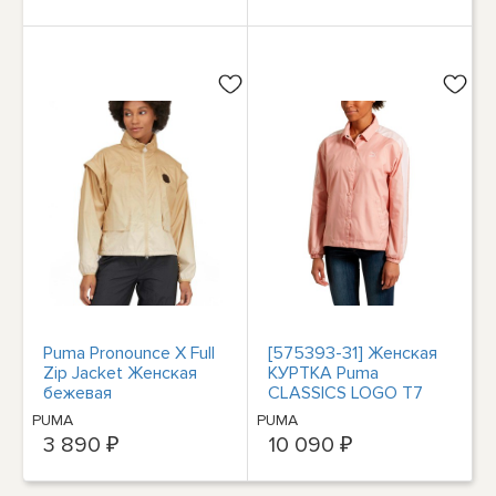
Puma Pronounce X Full
[575393-31] Женская
Zip Jacket Женская
КУРТКА Puma
бежевая
CLASSICS LOGO T7
повседневная
COACH
PUMA
PUMA
спортивная верхняя
3 890 ₽
10 090 ₽
одежда 532147-2