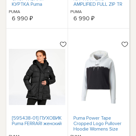
КУРТКА Puma
AMPLIFIED FULL ZIP TR
CLASSICS T7 женская
PUMA
PUMA
6 990 ₽
6 990 ₽
[595438-01] ПУХОВИК
Puma Power Tape
Puma FERRARI женский
Cropped Logo Pullover
Hoodie Womens Size
XL Casual Athletic Out