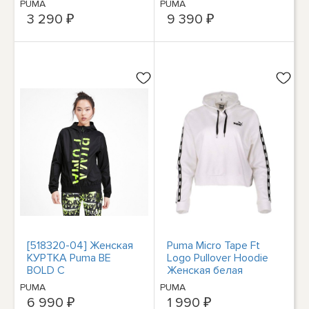
PUMA
PUMA
спортивная верхняя
спортивная верхняя
3 290 ₽
9 390 ₽
одежда
одежда 5
[518320-04] Женская
Puma Micro Tape Ft
КУРТКА Puma BE
Logo Pullover Hoodie
BOLD С
Женская белая
ГРАФИЧЕСКИМ ИЗ
повседневная
PUMA
PUMA
ТКАНИ
спортивная верхняя
6 990 ₽
1 990 ₽
одежда 8