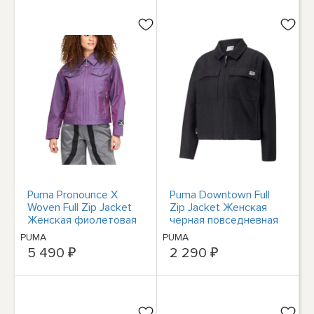
Puma Pronounce X
Puma Downtown Full
Woven Full Zip Jacket
Zip Jacket Женская
Женская фиолетовая
черная повседневная
повседневная
спортивная верхняя
PUMA
PUMA
спортивная верхняя
одежда 53837301
5 490 ₽
2 290 ₽
одежда 5