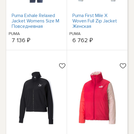
Puma Exhale Relaxed
Puma First Mile X
Jacket Womens Size M
Woven Full Zip Jacket
Повседневная
Женская
спортивная верхняя
повседневная
PUMA
PUMA
одежда 521470-43
спортивная верхняя
7 136 ₽
6 762 ₽
одежда размера M