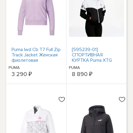
Puma Iwd Cb T7 Full Zip
[595239-01]
Track Jacket Женская
СПОРТИВНАЯ
фиолетовая
КУРТКА Puma XTG
повседневная
женская
PUMA
PUMA
спортивная верхняя
3 290 ₽
8 890 ₽
одежда 536