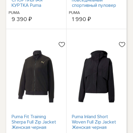
КУРТКА Puma
спортивный пуловер
CLASSICS T7
Puma Run Winterized с
PUMA
PUMA
длинным рукавом и
9 390 ₽
1 990 ₽
половиной молнии
Puma Fit Training
Puma Inland Short
Sherpa Full Zip Jacket
Woven Full Zip Jacket
Женская черная
Женская черная
повседневная
повседневная