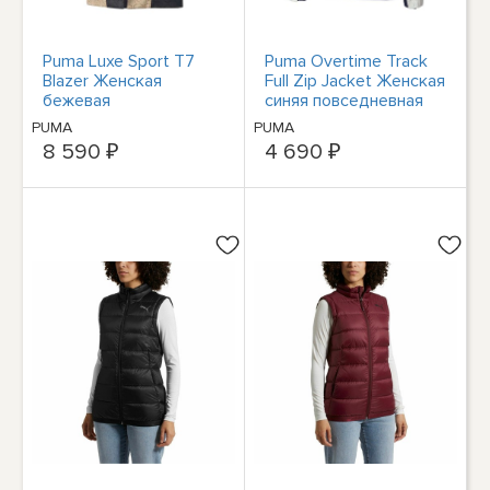
Puma Luxe Sport T7
Puma Overtime Track
Blazer Женская
Full Zip Jacket Женская
бежевая
синяя повседневная
повседневная
спортивная верхняя
PUMA
PUMA
спортивная верхняя
одежда 536222
8 590 ₽
4 690 ₽
одежда 53698967