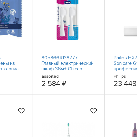
я
8058664138777
Philips H
иены из
Главный электрический
Sonicare 6
о хлопка
шкаф 36м+ Chicco
професси
1 упаковка
использов
assorted
Philips
#1907438
2 584 ₽
23 448