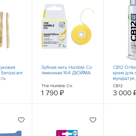
уковая
Зубная нить Humble Co
CB12 Отб
 Senzacare
лимонная 164 ДЮЙМА
крем для 
сть
мундштук,
The Humble Co.
CB12
1 790 ₽
3 000 