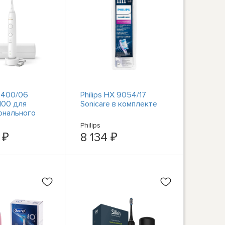
X7400/06
Philips HX 9054/17
100 для
Sonicare в комплекте
онального
ания
Philips
 ₽
8 134 ₽