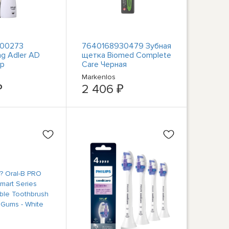
00273
7640168930479 Зубная
ng Adler AD
щетка Biomed Complete
ер
Care Черная
szczoteczka do zębów
Markenlos
Medium
₽
2 406 ₽