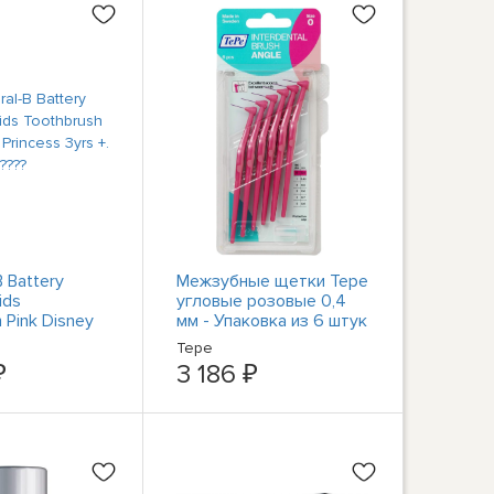
B Battery
Межзубные щетки Tepe
ids
угловые розовые 0,4
 Pink Disney
мм - Упаковка из 6 штук
rs +. ????
Tepe
₽
3 186 ₽