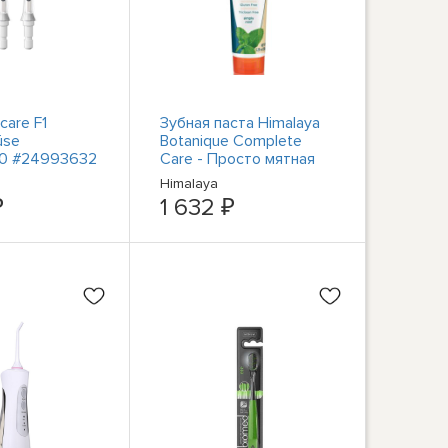
icare F1
Зубная паста Himalaya
üse
Botanique Complete
0 #24993632
Care - Просто мятная
паста 5,29 унции
Himalaya
₽
1 632 ₽