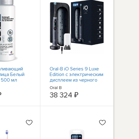
еливающий
Oral-B iO Series 9 Luxe
лица Белый
Edition с электрическим
 500 мл
дисплеем из черного
оникса
Oral B
₽
38 324 ₽