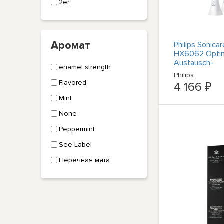
2er
Аромат
Philips Sonica
HX6062 Optim
Austausch-
enamel strength
Оборудовани
Philips
уборки поме
Flavored
4 166 ₽
Mint
None
Peppermint
See Label
Перечная мята