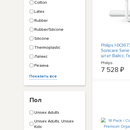
Cotton
Latex
Rubber
Rubber/Silicone
Silicone
Philips HX3673
Thermoplastic
Sonicare Serie
штат Вайсс, Г
Латекс
#1907035
Philips
Резина
7 528 ₽
Показать все
Пол
Unisex Adults
Unisex Adults, Unisex
Kids