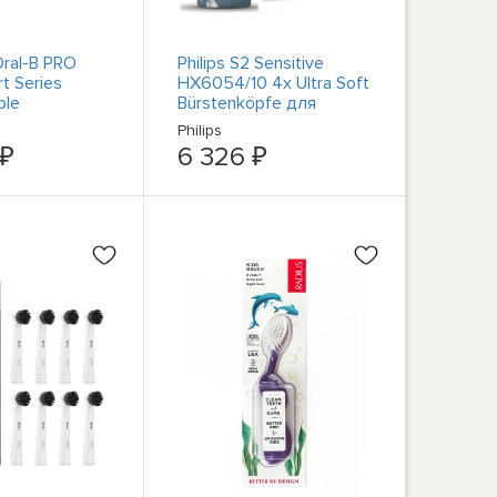
Oral-B PRO
Philips S2 Sensitive
t Series
HX6054/10 4x Ultra Soft
ble
Bürstenköpfe для
 Healthier
домашнего
Philips
ite
использования...
 ₽
6 326 ₽