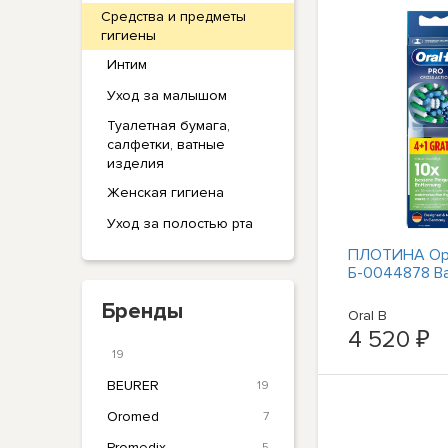
Средства и предметы
гигиены
Интим
Уход за малышом
Туалетная бумага,
салфетки, ватные
изделия
Женская гигиена
Уход за полостью рта
ПЛОТИНА Ор
Б-0044878 В
Бренды
Oral B
4 520 ₽
19
BEURER
19
Oromed
7
Promedix
5