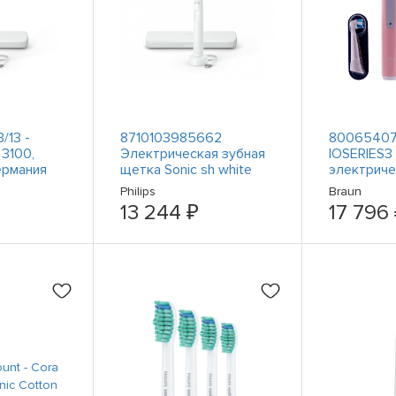
/13 -
8710103985662
800654073
 3100,
Электрическая зубная
IOSERIES3 
ермания
щетка Sonic sh white
электриче
HX3673/13 Philips
для очист
Philips
Braun
Швейцари
13 244 ₽
17 796