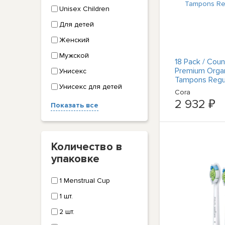
Unisex Children
Для детей
Женский
Мужской
18 Pack / Coun
Premium Orga
Унисекс
Tampons Regu
Унисекс для детей
Cora
2 932 ₽
Показать все
Количество в
упаковке
1 Menstrual Cup
1 шт.
2 шт.