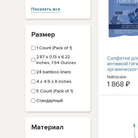
Показать все
Размер
1 Count (Pack of 1)
2.87 x 0.13 x 6.22
Салфетки дл
inches; 1.94 Ounces
интимной гиг
органическог
24 bamboo liners
Natracare 12/
Natracare
4 x 4.9 x 8 inches
1 868 ₽
5 Count (Pack of 1)
Стандартный
Материал