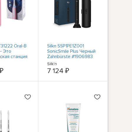
1222 Oral-B
Silkn SSP1PE1Z001
- Это
SonicSmile Plus Черный
ская станция
Zahnbürste #1906983
ки воды в
Silk'n
и
 ₽
7 124 ₽