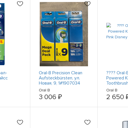
ал-
Oral-B Precision Clean
???? Oral-
айсс
Aufsteckbürsten, ул.
Powered K
Новая, 9, 1#1907034
Toothbrush
Princess 3y
Oral B
Oral B
3 006 ₽
2 650 