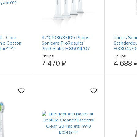
t - Cora
8710103633105 Philips
Philips Son
nic Cotton
Sonicare ProResults
Standardd
lar????
ProResults HX6014/07
HX3042/0
4x C1 Бюрстенкепф
Philips
Philips
7 470 ₽
4 688 