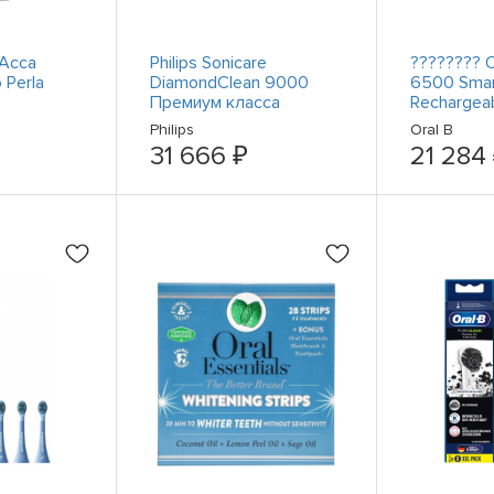
 Acca
Philips Sonicare
???????? 
 Perla
DiamondClean 9000
6500 Smar
Премиум класса
Rechargea
HX9913/18 schwarz
Toothbrush
Philips
Oral B
#2879130
Gums - Wh
31 666 ₽
21 284