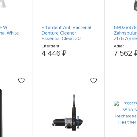
re W
Efferdent Anti Bacterial
59038878
al White
Denture Cleaner
Zahnspülu
Essential Clean 20
2176 Адл
е для
Tablets ????3 Boxes????
Efferdent
Adler
щений
4 446 ₽
7 562 