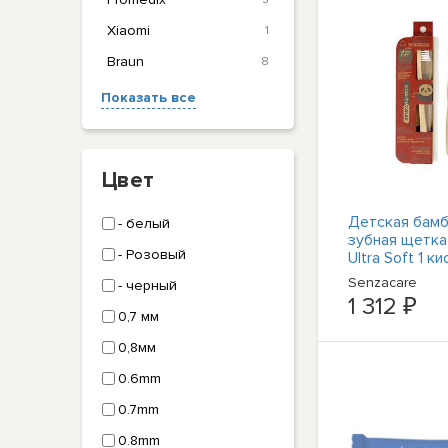
Xiaomi
1
Braun
8
Показать все
Цвет
Детская бамб
- белый
зубная щетка
- Розовый
Ultra Soft 1 ки
Senzacare
- черный
1 312 ₽
0,7 мм
0,8мм
0.6mm
0.7mm
0.8mm