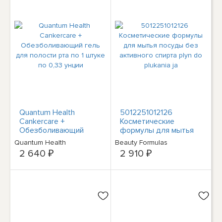
Quantum Health
5012251012126
Cankercare +
Косметические
Обезболивающий
формулы для мытья
гель для полости рта
посуды без активного
Quantum Health
Beauty Formulas
по 1 штуке по 0,33
спирта plyn do plukania
2 640 ₽
2 910 ₽
унции
ja