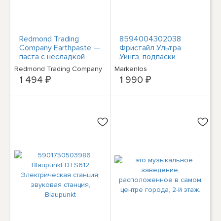
Redmond Trading
8594004302038
Company Earthpaste —
Фристайл Ультра
паста с несладкой
Уингз, подпаски
мятой, 4 унции
хигеничне, 9 лет
Redmond Trading Company
Markenlos
Карин
1 494 ₽
1 990 ₽