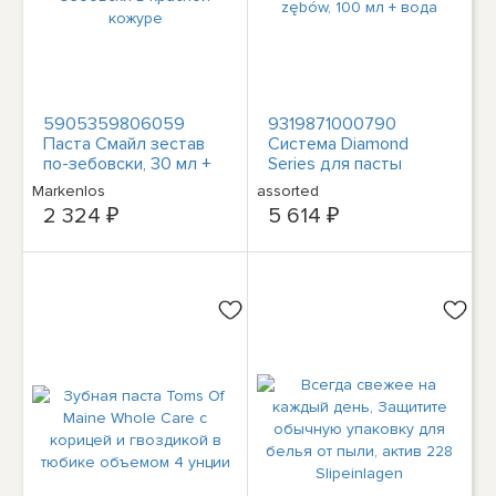
5905359806059
9319871000790
Паста Смайл зестав
Система Diamond
по-зебовски, 30 мл +
Series для пасты
свекла по-зебовски в
zestaw wybielająca
Markenlos
assorted
красной кожуре
pasta do zębów, 100
2 324 ₽
5 614 ₽
мл + вода