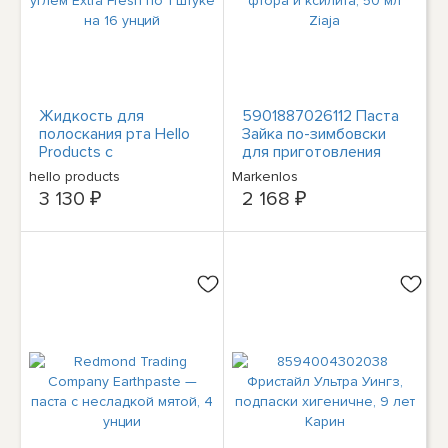
Жидкость для
5901887026112 Паста
полоскания рта Hello
Зайка по-зимбовски
Products с
для приготовления
активированным углем
блюд без фтора и
hello products
Markenlos
Extra Fresh по 1 штуке
ксилита, 50 мл Ziaja
3 130 ₽
2 168 ₽
на 16 унций