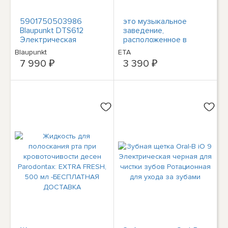
5901750503986
это музыкальное
Blaupunkt DTS612
заведение,
Электрическая
расположенное в
станция, звуковая
самом центре города,
Blaupunkt
ETA
станция, Blaupunkt
2-й этаж.
7 990 ₽
3 390 ₽