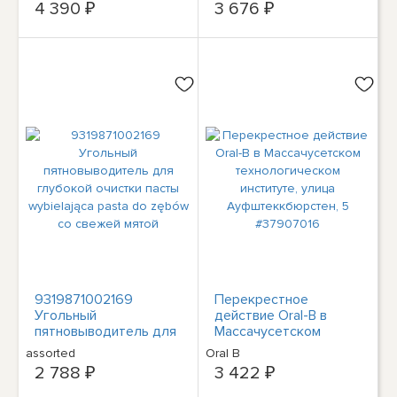
4 390 ₽
3 676 ₽
Список
9319871002169
Перекрестное
Угольный
действие Oral-B в
пятновыводитель для
Массачусетском
глубокой очистки
технологическом
assorted
Oral B
пасты wybielająca
институте, улица
2 788 ₽
3 422 ₽
pasta do zębów со
Ауфштеккбюрстен, 5
свежей мятой
#37907016