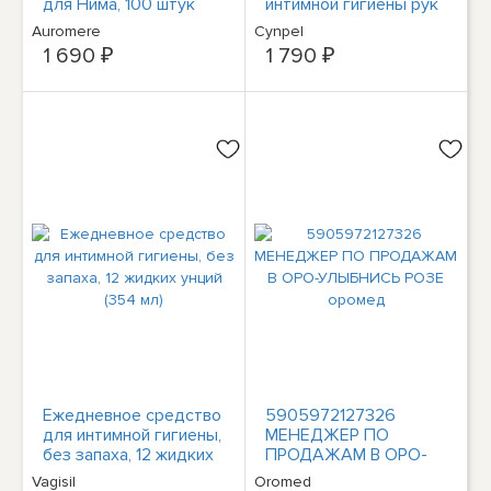
для Нима, 100 штук
интимной гигиены рук
и тела, 350 мл -
Auromere
Cynpel
1 690 ₽
1 790 ₽
Ежедневное средство
5905972127326
для интимной гигиены,
МЕНЕДЖЕР ПО
без запаха, 12 жидких
ПРОДАЖАМ В ОРО-
унций (354 мл)
УЛЫБНИСЬ РОЗЕ
Vagisil
Oromed