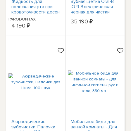
Жидкость для
Зубная щетка Oral-B
полоскания рта при
iO 9 Электрическая
кровоточивости десен
черная для чистки
Parodontax: EXTRA
зубов Ротационная
PARODONTAX
35 190 ₽
FRESH, 500 мл
для ухода за зубами
4 190 ₽
-БЕСПЛАТНАЯ
ДОСТАВКА
Аюрведические
Мобильное биде для
зубочистки, Палочки
ванной комнаты - Для