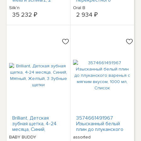
#36986843
действия weiß, 3 Stück
Silk'n
Oral B
Aufsteckbürsten
35 232 ₽
2 934 ₽
#25910829
Brilliant, Детская
3574661491967
зубная щетка, 4-24
Изысканный белый
месяца, Синий,
плин до плуканского
Мятный, Желтый, 3
варенья с мягким
BABY BUDDY
assorted
Зубные щетки
вкусом, 1000 мл,