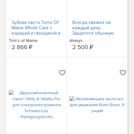
Зубная паста Toms Of
Всегда свежее на
Maine Whole Care с
каждый день,
корицей и гвоздикой в
Защитите обычную
тюбике объемом 4
упаковку для белья от
Tom's of Maine
Always
унции
пыли, актив 228
2 866 ₽
2 500 ₽
Slipeinlagen