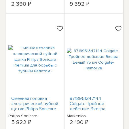
оромед
2 390 ₽
9 392 ₽
Сменная головка
8718951347144
электрической зубной
Colgate Тройное
щетки Philips Sonicare
действие Экстра
Premium для борьбы с
Белый 75 мл Colgate-
Philips Sonicare
Markenlos
зубным налетом -
Palmolive
5 822 ₽
2 190 ₽