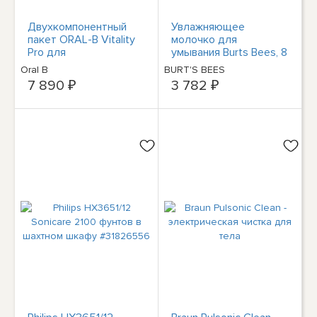
Двухкомпонентный
Увлажняющее
пакет ORAL-B Vitality
молочко для
Pro для
умывания Burts Bees, 8
электроинструмента
унций
Oral B
BURT'S BEES
Schwarz/Lila,
7 890 ₽
3 782 ₽
Reinigungstechn