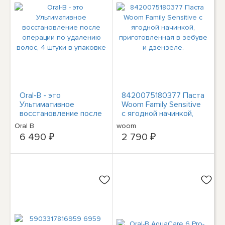
Oral-B - это
8420075180377 Паста
Ультимативное
Woom Family Sensitive
восстановление после
с ягодной начинкой,
операции по удалению
приготовленная в
Oral B
woom
волос, 4 штуки в
зебуве и дзензеле.
6 490 ₽
2 790 ₽
упаковке