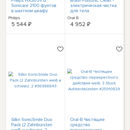
Philips HX3651/12
Braun Pulsonic Clean -
Sonicare 2100 фунтов
электрическая чистка
в шахтном шкафу
для тела
#31826556
Philips
Oral B
5 544 ₽
4 952 ₽
Silkn SonicSmile Duo
Oral-B Чистящее
Pack (2 Zahnbürsten
средство
weiß и schwarz, 2
перекрестного