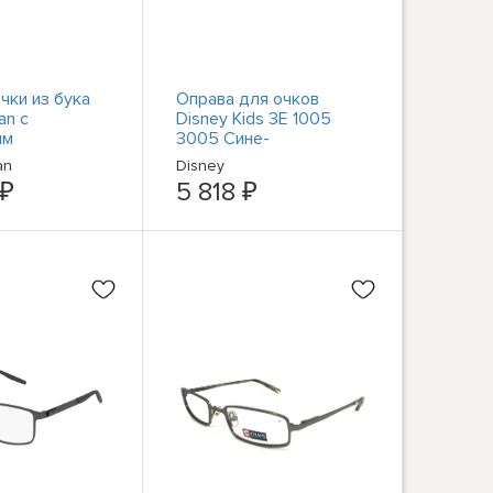
чки из бука
Оправа для очков
an с
Disney Kids 3E 1005
ым
3005 Сине-
м 52 мм,
серебристый Кошачий
an
Disney
0%
глаз Ариэль 47-14-125
 ₽
5 818 ₽
ные