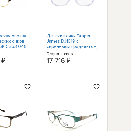
ская оправа
Детские очки Draper
еских очков
James DJ1019 с
 SK 5363 048
сиреневым градиентом,
й Кошачий
47 мм, новые, 100%
Draper James
-145 RX
подлинные
 ₽
17 716 ₽