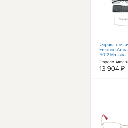
Оправа для о
Emporio Arma
5012 Матово-
черной полно
Emporio Armani
55-17-140
13 904 ₽