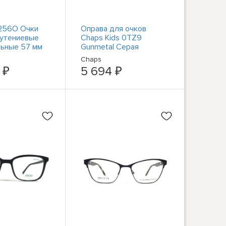
256O Очки
Оправа для очков
рутениевые
Chaps Kids 0TZ9
ьные 57 мм
Gunmetal Серая
0%
прямоугольная с
Chaps
ные
полной оправой 48-19-
 ₽
5 694 ₽
130