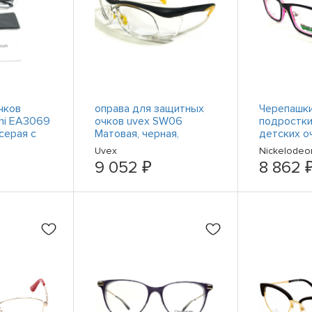
чков
оправа для защитных
Черепашки
ni EA3069
очков uvex SW06
подростки
серая с
Матовая, черная,
детских о
й оправой
желтая, с прозрачной
SHURIKEN 
Uvex
Nickelodeo
пленкой Z87-2+ 57-16-
48-17-130
9 052 ₽
8 862 
125