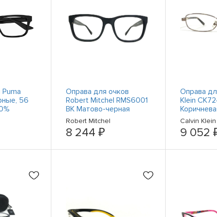
и Puma
Оправа для очков
Оправа дл
рные, 56
Robert Mitchel RMS6001
Klein CK72
00%
BK Матово-черная
Коричнева
квадратная 56-18-140
прямоугол
Robert Mitchel
Calvin Klein
полной оп
8 244 ₽
9 052 
135