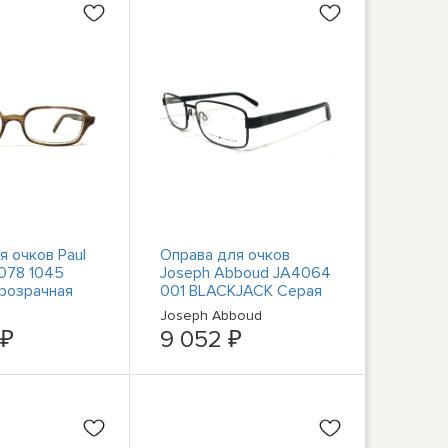
я очков Paul
Оправа для очков
078 1045
Joseph Abboud JA4064
Прозрачная
001 BLACKJACK Серая
я роговая 50-
прямоугольная 56-17-
Joseph Abboud
145
 ₽
9 052 ₽