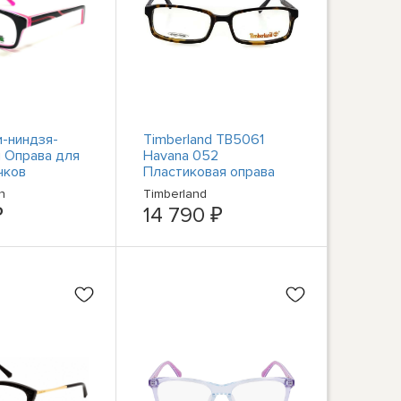
-ниндзя-
Timberland TB5061
 Оправа для
Havana 052
чков
Пластиковая оправа
PNK Черная
для детских
n
Timberland
оптических очков 49-
₽
14 790 ₽
16-135 AB