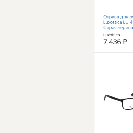
Оправа для о
Luxottica LU
Серая черепа
круглая, с по
Luxottica
оправой 46-1
7 436 ₽