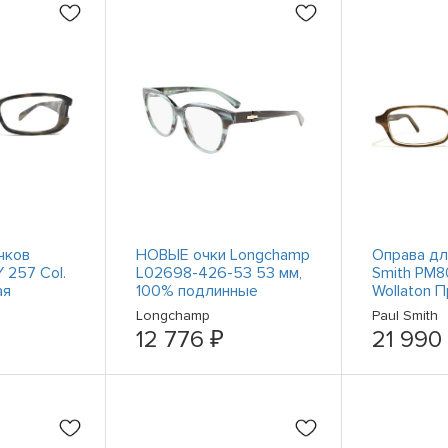
чков
НОВЫЕ очки Longchamp
Оправа дл
Y 257 Col.
L02698-426-53 53 мм,
Smith PM8
ая
100% подлинные
Wollaton 
я 55-17-
коричнева
Longchamp
Paul Smith
17-140
12 776 ₽
21 990