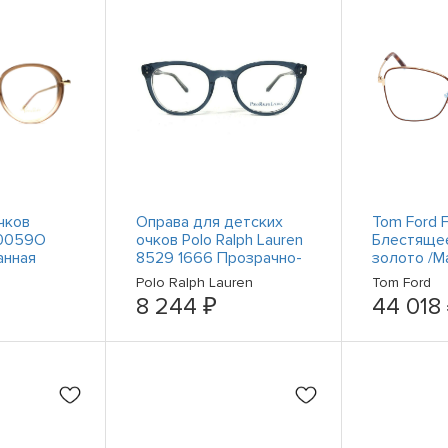
чков
Оправа для детских
Tom Ford 
M0059O
очков Polo Ralph Lauren
Блестяще
анная
8529 1666 Прозрачно-
золото /М
ричневая
голубая 47-19-130
коричнева
Polo Ralph Lauren
Tom Ford
м 50-21-
Логотип T
8 244 ₽
44 018