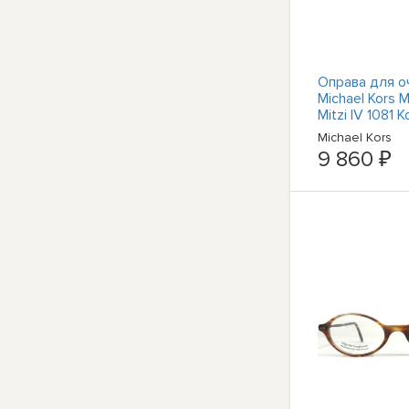
Оправа для о
Michael Kors 
Mitzi IV 1081 
серая 51-17-1
Michael Kors
9 860 ₽