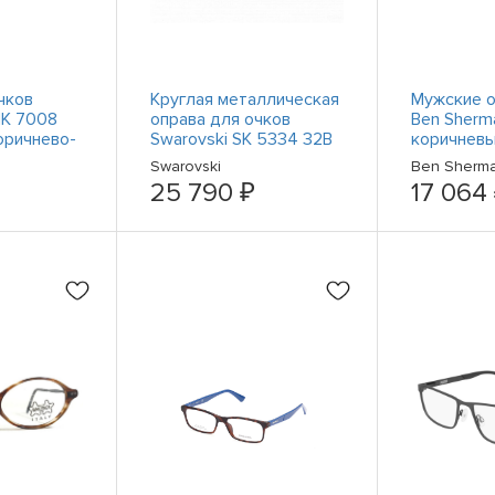
чков
Круглая металлическая
Мужские о
MK 7008
оправа для очков
Ben Sherm
Коричнево-
Swarovski SK 5334 32B
коричнев
35
Pink из розового золота
градиенто
Swarovski
Ben Sherm
53-17-140 RX
новые, 10
25 790 ₽
17 064
аутентич