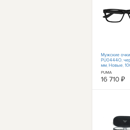
Мужские очк
PU0444O, че
мм, Новые, 1
подлинные
PUMA
16 710 ₽