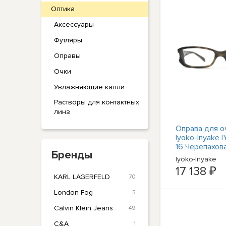
Оптика
Аксессуары
Футляры
Оправы
Очки
Увлажняющие капли
Растворы для контактных
линз
Оправа для о
Iyoko-Inyake I
16 Черепахов
Бренды
прямоугольна
Iyoko-Inyake
135
17 138 ₽
KARL LAGERFELD
70
London Fog
5
Calvin Klein Jeans
49
C&A
1