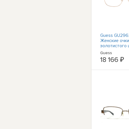
Guess GU296
Женские очки
золотистого 
прямоугольн
Guess
54 мм, новые
18 166 ₽
подлинные