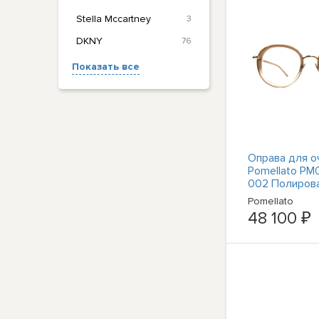
Stella Mccartney
3
DKNY
76
Показать все
Оправа для о
Pomellato P
002 Полиров
золотисто-ко
Pomellato
с выцветание
48 100 ₽
140