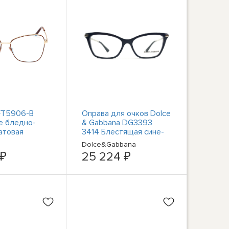
FT5906-B
Оправа для очков Dolce
е бледно-
& Gabbana DG3393
атовая
3414 Блестящая сине-
я эмаль /
серебристая Кошачий
Dolce&Gabbana
 / Синий блок
глаз 56-16-145
 ₽
25 224 ₽