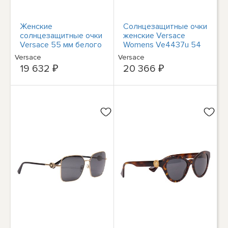
Женские
Солнцезащитные очки
солнцезащитные очки
женские Versace
Versace 55 мм белого
Womens Ve4437u 54
цвета VE4454-314-
мм
Versace
Versace
87-55
19 632 ₽
20 366 ₽