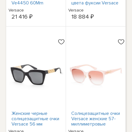
Ve4450 60Mm
цвета фуксии Versace
Женские
VE4426BU-536787
Versace
Versace
Fashion 54 мм
21 416 ₽
18 884 ₽
Женские черные
Солнцезащитные очки
солнцезащитные очки
Versace женские 57-
Versace 56 мм
миллиметровые
VE4418-GB1-87
опалово-розовые
Versace
Versace