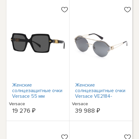
Женские
Женские
солнцезащитные очки
солнцезащитные очки
Versace 55 мм
Versace VE2184-
черного цвета
12528761 бледно-
Versace
Versace
VE4441-GB1-87-55
золотистого цвета
19 276 ₽
39 988 ₽
диаметром 61 мм