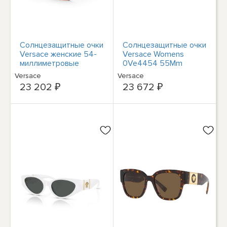
Солнцезащитные очки
Солнцезащитные очки
Versace женские 54-
Versace Womens
миллиметровые
0Ve4454 55Mm
коричневые
Женские коричневые
Versace
Versace
прозрачные
23 202 ₽
23 672 ₽
солнцезащитные очки
VE4458-543573-54