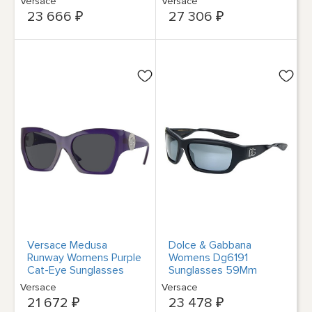
Versace
Versace
23 666 ₽
27 306 ₽
Versace Medusa
Dolce & Gabbana
Runway Womens Purple
Womens Dg6191
Cat-Eye Sunglasses
Sunglasses 59Mm
VE4452-541987-55
Sunglasses Womens
Versace
Versace
Italy
21 672 ₽
23 478 ₽