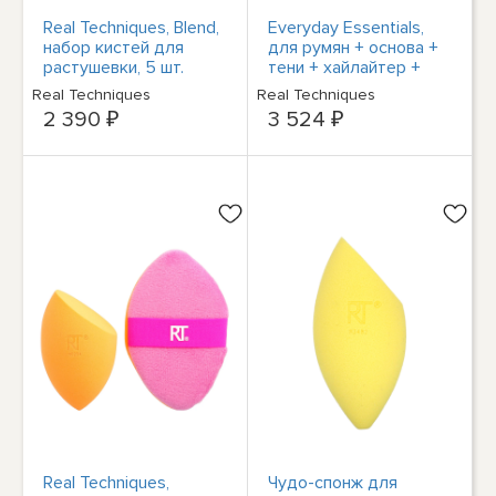
Real Techniques, Blend,
Everyday Essentials,
набор кистей для
для румян + основа +
растушевки, 5 шт.
тени + хайлайтер +
консилер,
Real Techniques
Real Techniques
2 390 ₽
3 524 ₽
Real Techniques,
Чудо-спонж для