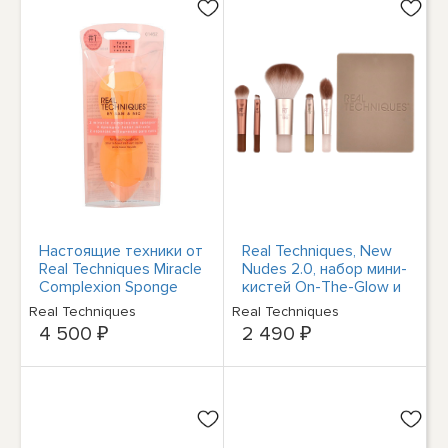
Настоящие техники от
Real Techniques, New
Real Techniques Miracle
Nudes 2.0, набор мини-
Complexion Sponge
кистей On-The-Glow и
Duo-2шт
глянцевый, набор из 6
Real Techniques
Real Techniques
предметов
4 500 ₽
2 490 ₽