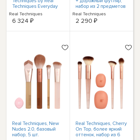
Techniques by Real
+ дорожный футляр,
Techniques Everyday
набор из 2 предметов
Essentials -5 шт
Real Techniques
Real Techniques
6 324 ₽
2 290 ₽
Real Techniques, New
Real Techniques, Cherry
Nudes 2.0, базовый
On Top, более яркий
набор, 5 шт.
оттенок, набор из 6