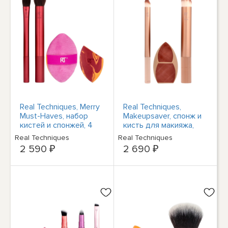
Real Techniques, Merry
Real Techniques,
Must-Haves, набор
Makeupsaver, спонж и
кистей и спонжей, 4
кисть для макияжа,
шт.
набор из 3 предметов
Real Techniques
Real Techniques
2 590 ₽
2 690 ₽