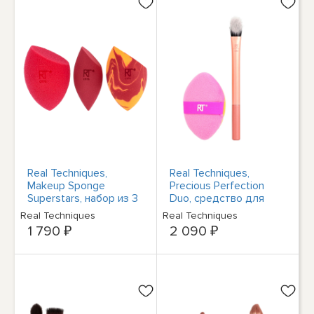
Real Techniques,
Real Techniques,
Makeup Sponge
Precious Perfection
Superstars, набор из 3
Duo, средство для
спонжей
лица, набор из 2
Real Techniques
Real Techniques
средств
1 790 ₽
2 090 ₽