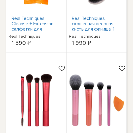
Real Techniques,
Real Techniques,
Cleanse + Extension,
скошенная веерная
салфетки для
кисть для финиша, 1
быстрой сушки волос
шт.
Real Techniques
Real Techniques
Miracle, 20 шт.
1 590 ₽
1 990 ₽