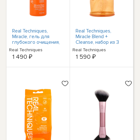
Real Techniques,
Real Techniques,
Miracle, гель для
Miracle Blend +
глубокого очищения,
Cleanse, набор из 3
118 мл (4 жидк. унции)
предметов
Real Techniques
Real Techniques
1 490 ₽
1 590 ₽