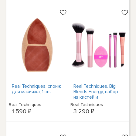
Real Techniques, спонж
Real Techniques, Big
для макияжа, 1 шт.
Blends Energy, набор
из кистей и
двусторонних пуховок,
Real Techniques
Real Techniques
6 предметов
1 590 ₽
3 290 ₽