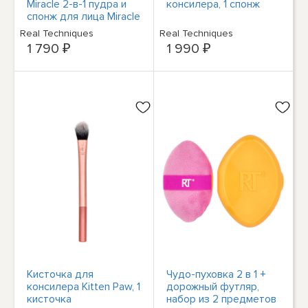
Miracle 2-в-1 пудра и
консилера, 1 спонж
спонж для лица Miracle
Complexion Sponge®,
Real Techniques
Real Techniques
набор из 2 предметов
1 790 ₽
1 990 ₽
Кисточка для
Чудо-пуховка 2 в 1 +
консилера Kitten Paw, 1
дорожный футляр,
кисточка
набор из 2 предметов