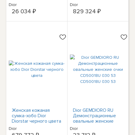
серебристый 56-17-
розовая
Dior
Dior
145
26 034 ₽
829 324 ₽
Женская кожаная
Dior GEMDIORO RU
сумка-хобо Dior
Демонстрационные
Diorstar черного цвета
овальные женские
очки CD50018U 030
Dior
Dior
53 CD50018U 030 53