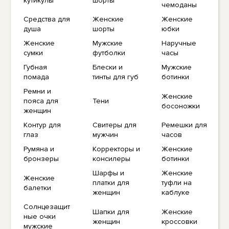
кутикулы
шорты
чемоданы
Средства для
Женские
Женские
душа
шорты
юбки
Женские
Мужские
Наручные
сумки
футболки
часы
Губная
Блески и
Мужские
помада
тинты для губ
ботинки
Ремни и
Женские
пояса для
Тени
босоножки
женщин
Контур для
Свитеры для
Ремешки для
глаз
мужчин
часов
Румяна и
Корректоры и
Женские
бронзеры
консилеры
ботинки
Шарфы и
Женские
Женские
платки для
туфли на
балетки
женщин
каблуке
Солнцезащит
Шапки для
Женские
ные очки
женщин
кроссовки
мужские