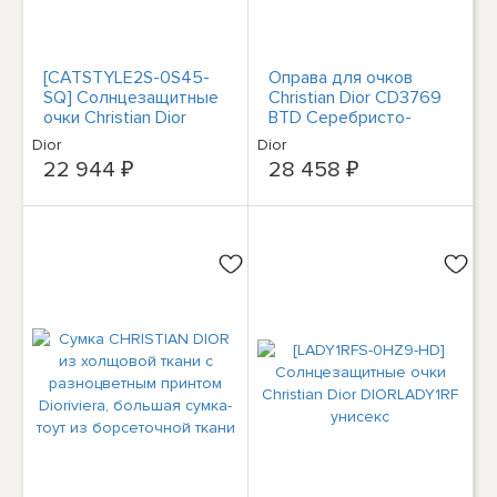
[CATSTYLE2S-0S45-
Оправа для очков
SQ] Солнцезащитные
Christian Dior CD3769
очки Christian Dior
BTD Серебристо-
CATSTYLEDIOR2
черный Кошачий глаз
Dior
Dior
унисекс
52-15-140
22 944 ₽
28 458 ₽