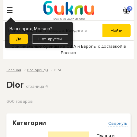
0
Ваш город Москва?
Нет, другой
Оригинальные бренды из США и Европы с доставкой в
Россию
Главная
Все бренды
Dior
Dior
страница 4
600 товаров
Категории
Свернуть
Платья и