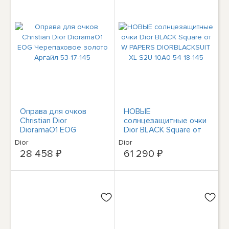
Оправа для очков
НОВЫЕ
Christian Dior
солнцезащитные очки
DioramaO1 EOG
Dior BLACK Square от
Черепаховое золото
W PAPERS
Dior
Dior
Аргайл 53-17-145
DIORBLACKSUIT XL
28 458 ₽
61 290 ₽
S2U 10A0 54 18-145