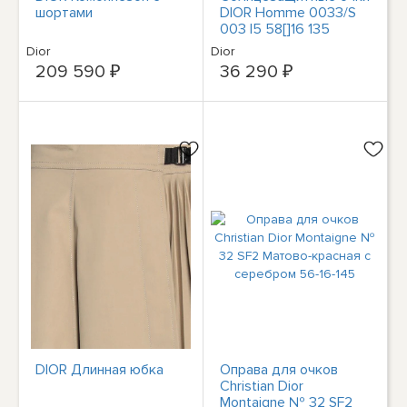
шортами
DIOR Homme 0033/S
003 I5 58[]16 135
Черные
Dior
Dior
солнцезащитные очки
209 590 ₽
36 290 ₽
пилота + футляр
DIOR Длинная юбка
Оправа для очков
Christian Dior
Montaigne № 32 SF2