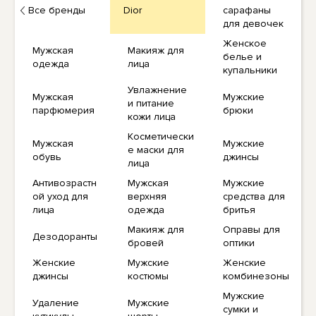
Все бренды
Dior
сарафаны
для девочек
Женское
Мужская
Макияж для
белье и
одежда
лица
купальники
Увлажнение
Мужская
Мужские
и питание
парфюмерия
брюки
кожи лица
Косметически
Мужская
Мужские
е маски для
обувь
джинсы
лица
Антивозрастн
Мужская
Мужские
ой уход для
верхняя
средства для
лица
одежда
бритья
Макияж для
Оправы для
Дезодоранты
бровей
оптики
Женские
Мужские
Женские
джинсы
костюмы
комбинезоны
Мужские
Удаление
Мужские
сумки и