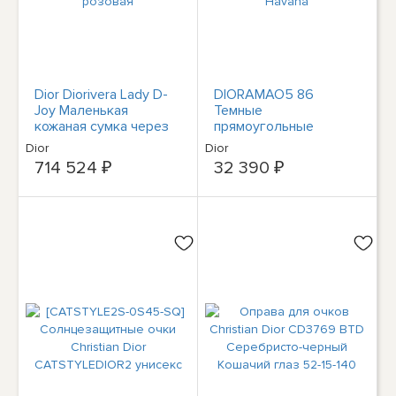
Dior Diorivera Lady D-
DIORAMAO5 86
Joy Маленькая
Темные
кожаная сумка через
прямоугольные
плечо Женская
оптические оправы
Dior
Dior
розовая
Havana
714 524 ₽
32 390 ₽