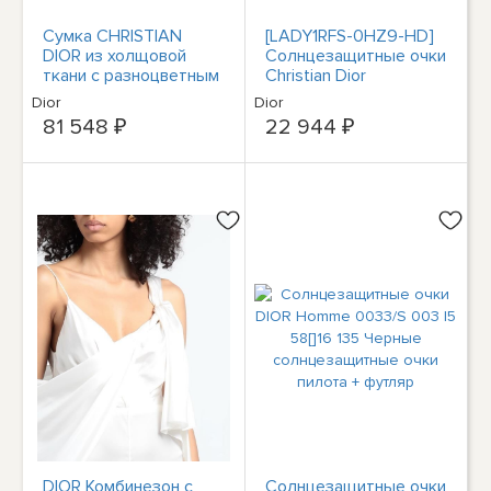
Сумка CHRISTIAN
[LADY1RFS-0HZ9-HD]
DIOR из холщовой
Солнцезащитные очки
ткани с разноцветным
Christian Dior
принтом Dioriviera,
DIORLADY1RF унисекс
Dior
Dior
большая сумка-тоут
81 548 ₽
22 944 ₽
из борсеточной ткани
DIOR Комбинезон с
Солнцезащитные очки