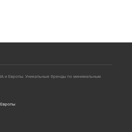
ША и Европы. Уникальные бренды по минимальным
 Европы