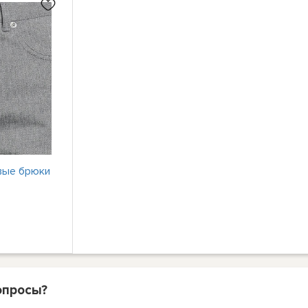
вые брюки
опросы?