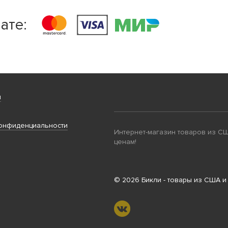
ате:
и
онфиденциальности
Интернет-магазин товаров из С
ценам!
© 2026 Бикли - товары из США и