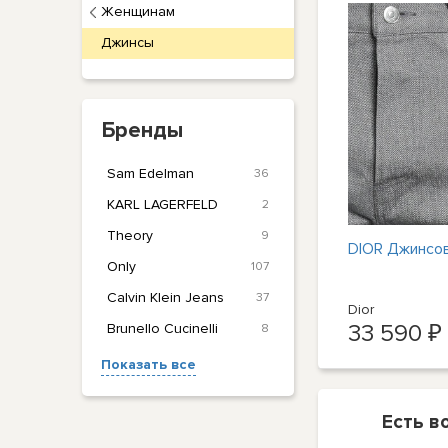
Женщинам
Джинсы
Бренды
Sam Edelman
36
KARL LAGERFELD
2
Theory
9
DIOR Джинсо
Only
107
Calvin Klein Jeans
37
Dior
33 590 ₽
Brunello Cucinelli
8
Показать все
Есть в