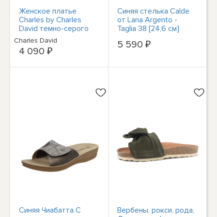
Женское платье
Синяя стелька Calde
Charles by Charles
от Lana Argento -
David темно-серого
Taglia 38 [24,6 см]
цвета с
Scarpe Donna
Charles David
5 590 ₽
непостоянными
4 090 ₽
украшениями, 8,5 М
Синяя Чиабатта С
Вербены, рокси, рода,