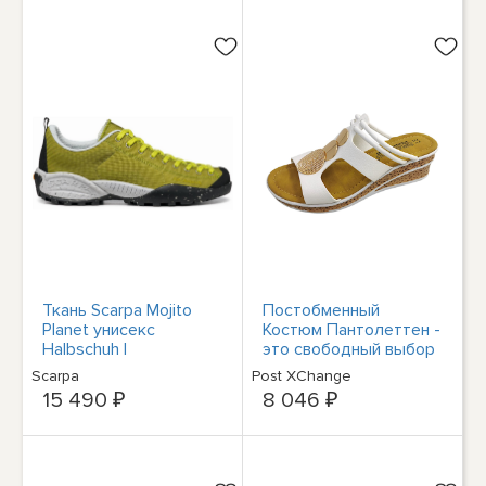
Ткань Scarpa Mojito
Постобменный
Planet унисекс
Костюм Пантолеттен -
Halbschuh |
это свободный выбор
Schlüpfschuh /
Scarpa
Post XChange
Текстиль - NEU
15 490 ₽
8 046 ₽