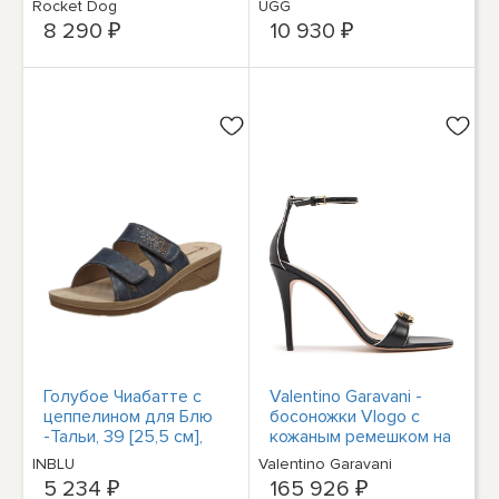
Rocket Dog
UGG
Slipper в Шварце
8 290 ₽
10 930 ₽
Голубое Чиабатте с
Valentino Garavani -
цеппелином для Блю
босоножки Vlogo с
-Тальи, 39 [25,5 см],
кожаным ремешком на
Белое Донна Чиабатте
щиколотке длиной
INBLU
Valentino Garavani
100 мм - Черный/
5 234 ₽
165 926 ₽
слоновая кость