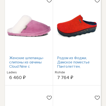
Женские шлепанцы-
Родом из Фоджи,
слипоны из овчины
Дамское поместье
Cloud Nine с
Пантолеттен,
потертостями CNS-
оставленное по
Ladies
Rohde
100-РОЗОВЫЕ,
наследству.
6 460 ₽
7 764 ₽
АБСОЛЮТНО НОВЫЕ