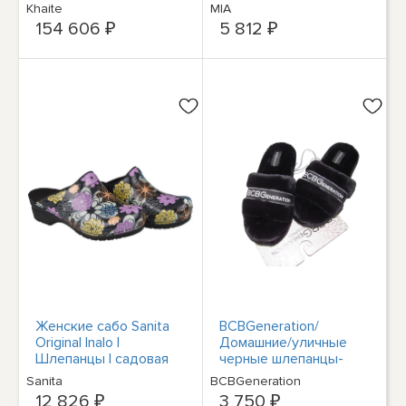
мм - черные
Mia Womens Chill с
Khaite
MIA
графическим
154 606 ₽
5 812 ₽
рисунком BHFO 8936
Женские сабо Sanita
BCBGeneration/
Original Inalo |
Домашние/уличные
Шлепанцы | садовая
черные шлепанцы-
обувь | Лакированные
сандалии-шлепанцы
Sanita
BCBGeneration
- НОВИНКА
женские размер M 7/8
12 826 ₽
3 750 ₽