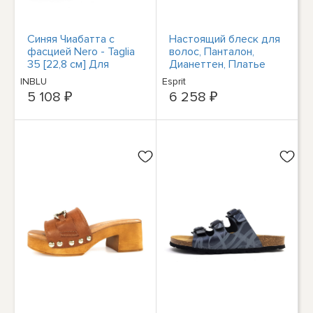
Синяя Чиабатта с
Настоящий блеск для
фасцией Nero - Taglia
волос, Панталон,
35 [22,8 см] Для
Дианеттен, Платье
украшения Донны
Невесты.
INBLU
Esprit
Чиабатте
5 108 ₽
6 258 ₽