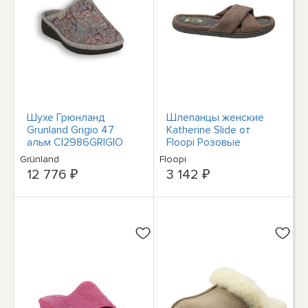
Шухе Грюнланд
Шлепанцы женские
Grunland Grigio 47
Katherine Slide от
альм CI2986GRIGIO
Floopi Розовые
Grünland
Floopi
12 776 ₽
3 142 ₽