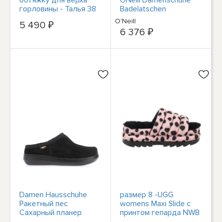
горловины - Талья 38
Badelatschen
[24,6 см]
9023102426D
O'Neill
5 490 ₽
AVALON С НИЗКОЙ
6 376 ₽
ПОСАДКОЙ .
Damen Hausschuhe
размер 8 -UGG
Ракетный пес
womens Maxi Slide с
Сахарный планер
принтом гепарда NWB
Wildleder Pantolette