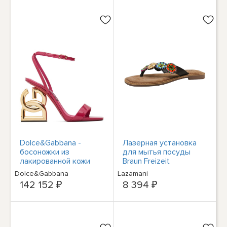
Dolce&Gabbana -
Лазерная установка
босоножки из
для мытья посуды
лакированной кожи
Braun Freizeit
Keira длиной 105 мм -
Dolce&Gabbana
Lazamani
цвет фуксии
142 152 ₽
8 394 ₽