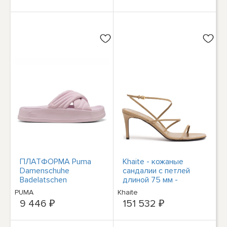
ПЛАТФОРМА Puma
Khaite - кожаные
Damenschuhe
сандалии с петлей
Badelatschen
длиной 75 мм -
40034005 LEADCAT
телесного цвета
PUMA
Khaite
Rosa
9 446 ₽
151 532 ₽