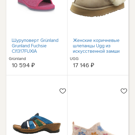
Шуруповерт Grünland
Женские коричневые
Grunland Fuchsie
шлепанцы Ugg из
CI1317FUXIA
искусственной замши
с подкладкой из
Grünland
UGG
искусственного меха,
10 594 ₽
17 146 ₽
9 средних размеров
(B, M) BHFO 3778