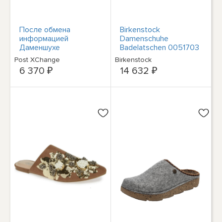
После обмена
Birkenstock
информацией
Damenschuhe
Даменшухе
Badelatschen 0051703
Пантолеттен
ARIZONA BF УЗКАЯ
Post XChange
Birkenstock
становится
МОДЕЛЬ Braun
6 370 ₽
14 632 ₽
свободным человеком