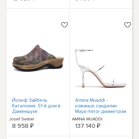
Йозеф Зайбель
Amina Muaddi -
Каталония, 51-й дом в
кожаные сандалии
Даменшухе,
Maya mirror диаметром
административный
95 мм - серебристые
Josef Seibel
AMINA MUADDI
центр округа
8 958 ₽
137 140 ₽
Фрайцайт