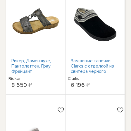
Рикер, Даменшухе,
Замшевые тапочки
Пантолеттен, Грау
Clarks с отделкой из
Фрайцайт
свитера черного
цвета
Rieker
Clarks
8 650 ₽
6 196 ₽