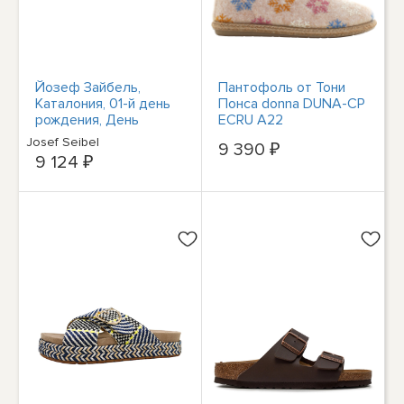
Йозеф Зайбель,
Пантофоль от Тони
Каталония, 01-й день
Понса donna DUNA-CP
рождения, День
ECRU A22
Защитника Отечества
Josef Seibel
9 390 ₽
9 124 ₽