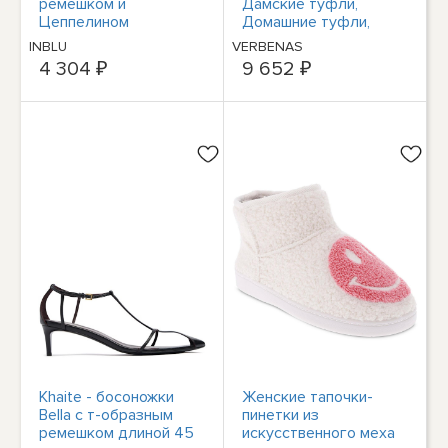
ремешком и
Дамские туфли,
Цеппелином
Домашние туфли,
Ардженто - Фасция
Панталоны, Грюн-
INBLU
VERBENAS
Донны Скарпе
Фрейзит.
4 304 ₽
9 652 ₽
Чиабатте
Khaite - босоножки
Женские тапочки-
Bella с т-образным
пинетки из
ремешком длиной 45
искусственного меха