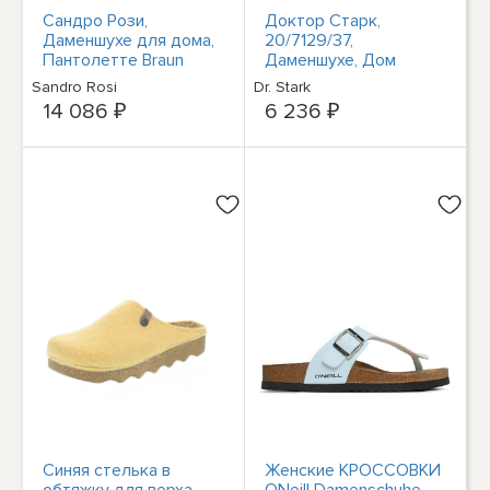
Сандро Рози,
Доктор Старк,
Даменшухе для дома,
20/7129/37,
Пантолетте Braun
Даменшухе, Дом
Freizeit
престарелых,
Sandro Rosi
Dr. Stark
Пантолетта Шварц
14 086 ₽
6 236 ₽
Фрейцайт
Синяя стелька в
Женские КРОССОВКИ
обтяжку для верха
ONeill Damenschuhe