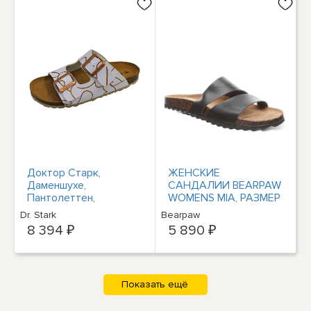
Доктор Старк,
ЖЕНСКИЕ
Даменшухе,
САНДАЛИИ BEARPAW
Пантолеттен,
WOMENS MIA, РАЗМЕР
Фюссбетт, Вайсс
8, ЧЕРНЫЕ
Dr. Stark
Bearpaw
Фрейцайт
8 394 ₽
5 890 ₽