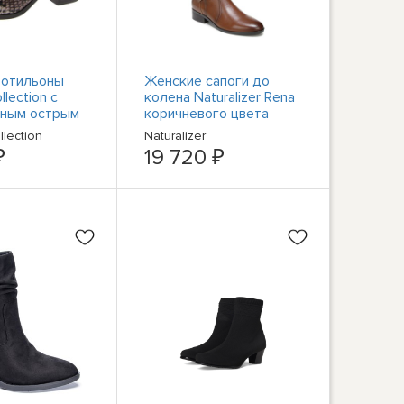
ботильоны
Женские сапоги до
llection с
колена Naturalizer Rena
тным острым
коричневого цвета
иной 7 см (C,
шириной 7,5 см (C, D, W)
lection
Naturalizer
O 8350
BHFO 1385
₽
19 720 ₽