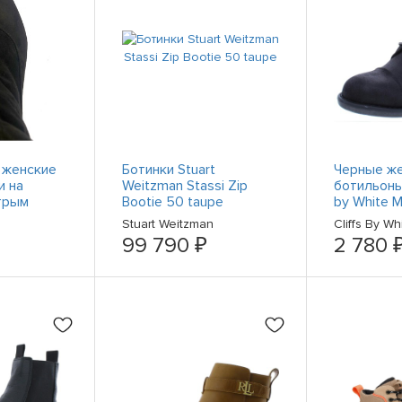
 женские
Ботинки Stuart
Черные ж
и на
Weitzman Stassi Zip
ботильоны 
трым
Bootie 50 taupe
by White M
тежкой-
Medium (B
Stuart Weitzman
Cliffs By W
aa, 7,5 М
99 790 ₽
2 780 