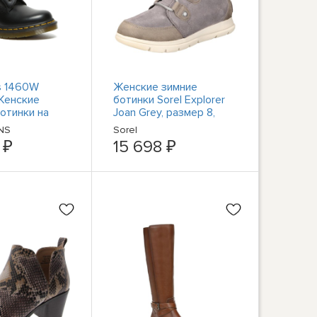
ns 1460W
Женские зимние
Женские
ботинки Sorel Explorer
отинки на
Joan Grey, размер 8,
8 Eye
средний (B,M) BHFO
NS
Sorel
- Черный
4821
 ₽
15 698 ₽