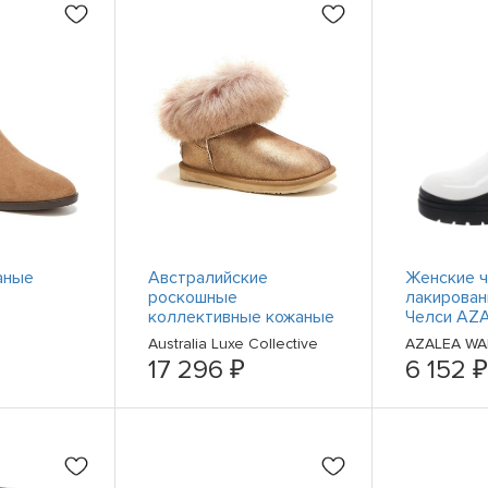
аные
Австралийские
Женские ч
роскошные
лакирован
коллективные кожаные
Челси AZ
цвета
ботинки Foxy для
размер 11,
Australia Luxe Collective
AZALEA W
альным
женщин 6
BHFO 236
17 296 ₽
6 152 ₽
борном