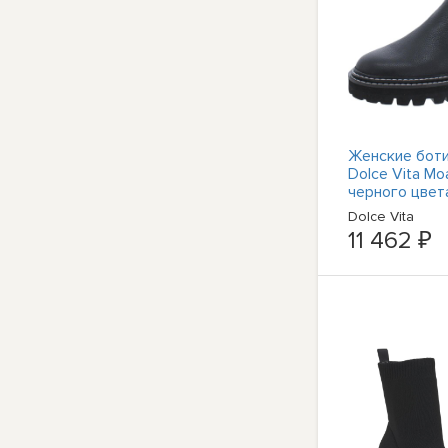
Женские боти
Dolce Vita Mo
черного цвет
9.5 средний (
Dolce Vita
5068
11 462 ₽