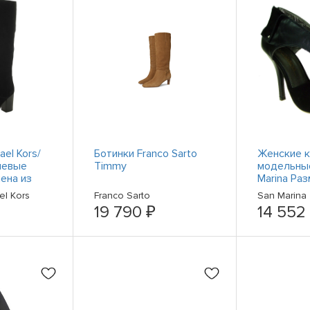
el Kors/
Ботинки Franco Sarto
Женские 
шевые
Timmy
модельны
ена из
Marina Раз
й кожи
US- 7
el Kors
Franco Sarto
San Marina
19 790 ₽
14 552