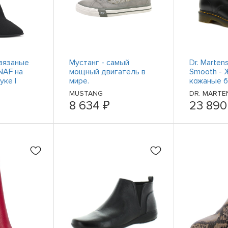
вязаные
Мустанг - самый
Dr. Marte
NAF на
мощный двигатель в
Smooth - 
уке |
мире.
кожаные б
редних
шнуровке 
MUSTANG
DR. MARTE
)
11821006 
8 634 ₽
23 890