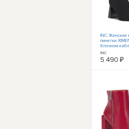
INC Женские 
пинетки XIME
блочном кабл
Черные | 5 с
INC
размеров (B,M
5 490 ₽