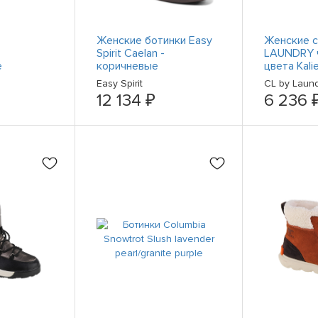
Женские ботинки Easy
Женские с
Spirit Caelan -
LAUNDRY 
е
коричневые
цвета Kali
острым
носком на
Easy Spirit
CL by Laun
 9 Medium
каблуке 5
12 134 ₽
6 236 
78