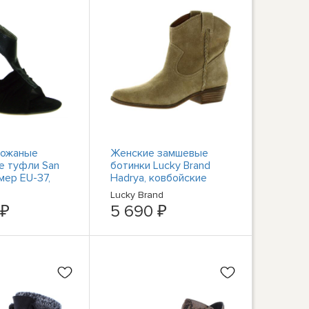
кожаные
Женские замшевые
е туфли San
ботинки Lucky Brand
мер EU-37,
Hadrya, ковбойские
ботинки в стиле
Lucky Brand
вестерн BHFO 8030
 ₽
5 690 ₽