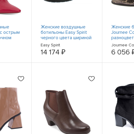
аные
Женские воздушные
Женские 
 с острым
ботильоны Easy Spirit
Journee Co
очном
черного цвета шириной
разноцве
MPION
10 см (C, D, W) BHFO
носком шир
Easy Spirit
Journee Col
ного
0343
D, W) BHF
14 174 ₽
6 056 
адкой, 11