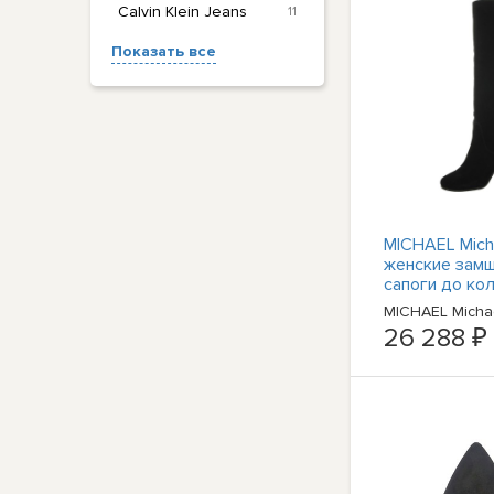
Calvin Klein Jeans
11
Показать все
MICHAEL Micha
женские зам
сапоги до кол
искусственно
MICHAEL Micha
BHFO 5197
26 288 ₽