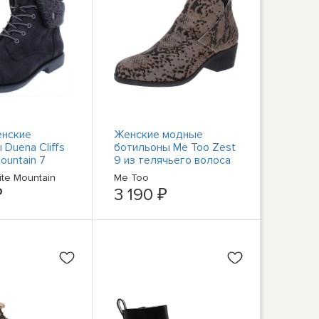
енские
Женские модные
Duena Cliffs
ботильоны Me Too Zest
ountain 7
9 из телячьего волоса
,M) BHFO 5288
на блочном каблуке
hite Mountain
Me Too
BHFO 2186
₽
3 190 ₽