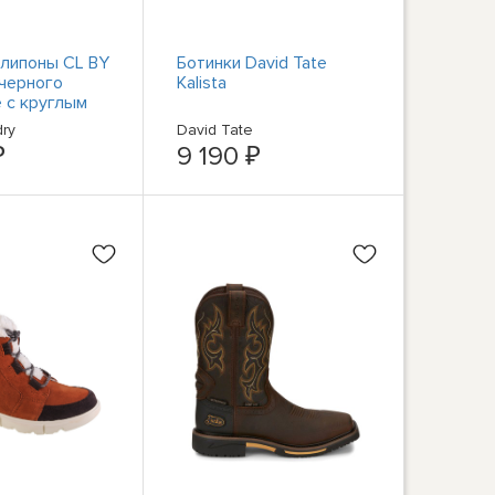
липоны CL BY
Ботинки David Tate
черного
Kalista
e с круглым
 блочном
dry
David Tate
,5
₽
9 190 ₽