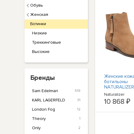
Обувь
Женская
Ботинки
Низкие
Треккинговые
Высокие
Женские кож
Бренды
ботильоны
NATURALIZER
Sam Edelman
519
коричневого 
Naturalizer
Robyn с минд
10 868 ₽
KARL LAGERFELD
31
носком на на
каблуке 8 М
London Fog
12
Theory
1
Only
2