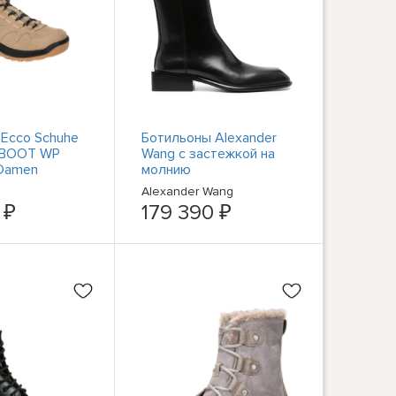
Ecco Schuhe
Ботильоны Alexander
 BOOT WP
Wang с застежкой на
Damen
молнию
en
Alexander Wang
14 NEU
 ₽
179 390 ₽