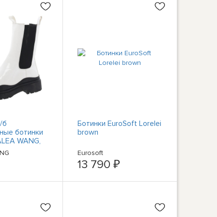
/б
Ботинки EuroSoft Lorelei
ные ботинки
brown
ALEA WANG,
 средний (B,M),
ANG
Eurosoft
9
13 790 ₽