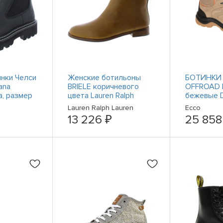
нки Челси
Женские ботильоны
БОТИНКИ 
ana
BRIELE коричневого
OFFROAD
а, размер
цвета Lauren Ralph
бежевые 
B,M) BHFO
Lauren 7.5 Medium (B,M)
Stiefelett
Lauren Ralph Lauren
Ecco
BHFO 9150
822413610
13 226 ₽
25 858