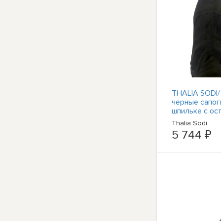
THALIA SODI/
черные сапог
шпильке с ос
носком и зас
Thalia Sodi
молнией Romin
5 744 ₽