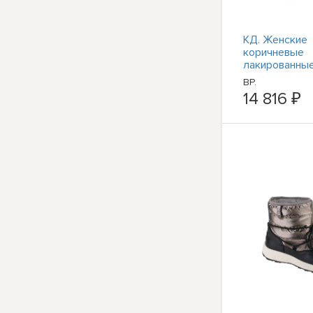
КД. Женские
коричневые
лакированны
ботильоны с 
BP.
носком Shoes
14 816 ₽
(B,M) BHFO 61