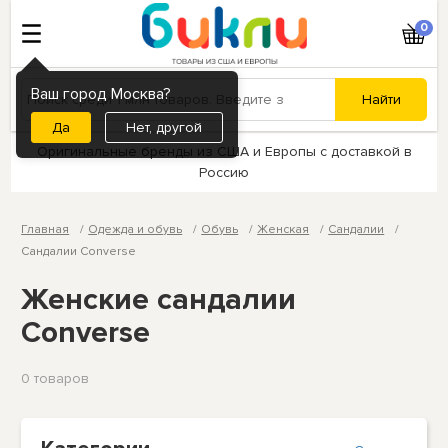
0
Ваш город Москва?
Нет, другой
Оригинальные бренды из США и Европы с доставкой в
Россию
Главная
Одежда и обувь
Обувь
Женская
Сандалии
Сандалии Converse
Женские сандалии
Converse
0 товаров