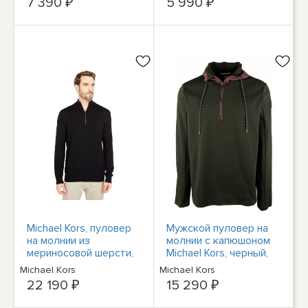
7 390 ₽
5 990 ₽
мужской размер
Средний
Michael Kors, пуловер
Мужской пуловер на
на молнии из
молнии с капюшоном
мериносовой шерсти,
Michael Kors, черный,
черный, XL
XXL
Michael Kors
Michael Kors
22 190 ₽
15 290 ₽