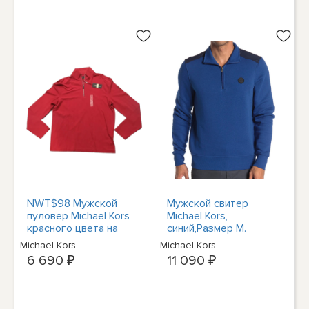
NWT$98 Мужской
Мужской свитер
пуловер Michael Kors
Michael Kors,
красного цвета на
синий,Размер M.
молнии 1/4 большого
Michael Kors
Michael Kors
размера
6 690 ₽
11 090 ₽