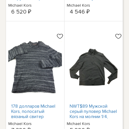
полосками в полоску
трикотажа с круглым
Michael Kors
Michael Kors
от MICHAEL KORS XXL
вырезом XS BHFO
6 520 ₽
4 546 ₽
1986
178 долларов Michael
NWT$89 Мужской
Kors, полосатый
серый пуловер Michael
вязаный свитер
Kors на молнии 1/4,
живописного угольно-
спортивная куртка
Michael Kors
Michael Kors
серого цвета,
большого размера