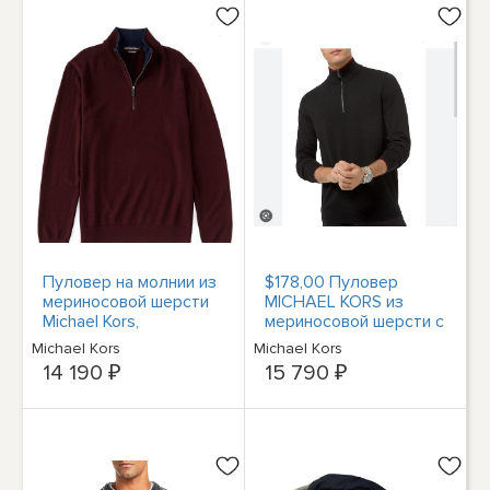
Пуловер на молнии из
$178,00 Пуловер
мериносовой шерсти
MICHAEL KORS из
Michael Kors,
мериносовой шерсти с
бордовый, размер
застежкой-молнией на
Michael Kors
Michael Kors
2XL, 178 долларов
четверть, черный,
14 190 ₽
15 790 ₽
США
РАЗМЕР L