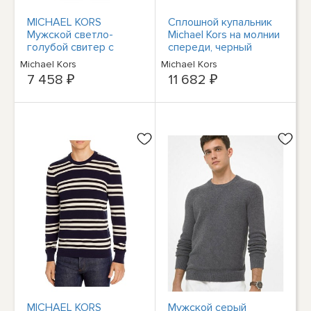
MICHAEL KORS
Сплошной купальник
Мужской светло-
Michael Kors на молнии
голубой свитер с
спереди, черный
круглым вырезом и
мульти, 6 лет
Michael Kors
Michael Kors
короткими рукавами с
7 458 ₽
11 682 ₽
принтом тай-дай XL
MICHAEL KORS
Мужской серый