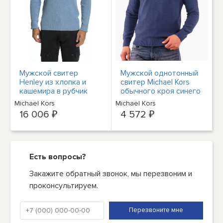
Мужской свитер
Мужской однотонный
Henley из хлопка и
свитер Michael Kors
кашемира в рубчик
обычного кроя синего
Michael Kors, синий,
джинсового цвета-
Michael Kors
Michael Kors
XXL, 198 долларов
Размер 3XL
16 006 ₽
4 572 ₽
США]
Есть вопросы?
Закажите обратный звонок, мы перезвоним и
проконсультируем.