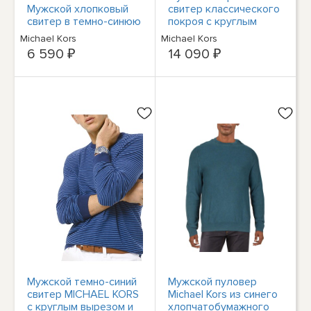
Мужской хлопковый
свитер классического
свитер в темно-синюю
покроя с круглым
полоску с длинными
вырезом и длинными
Michael Kors
Michael Kors
рукавами и круглым
рукавами MICHAEL
6 590 ₽
14 090 ₽
вырезом L
KORS MICHAEL KORS
Мужской темно-синий
Мужской пуловер
свитер MICHAEL KORS
Michael Kors из синего
с круглым вырезом и
хлопчатобумажного