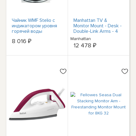
Чайник WMF Stelio с
Manhattan TV &
индикатором уровня
Monitor Mount - Desk -
горячей воды
Double-Link Arms - 4
Беспроводной 1,7
screens - Screen Sizes:
Manhattan
8 016 ₽
литра мощностью
10-27" - Black - Stand
12 478 ₽
2400 Вт
or Clamp Assembly -
Quad Screens - VESA
75x75 to 100x100mm -
Max 8kg (each) -
Lifetime Warranty -
Clamp - 32 kg - 33 cm
(13") - 81.3 cm (32") -
100 x