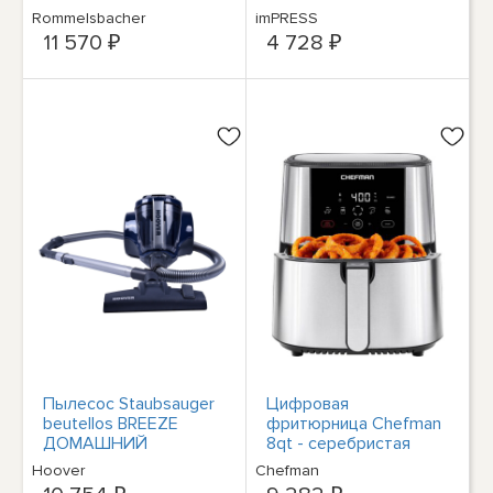
edelstahl
мощностью 1200 Вт
Rommelsbacher
imPRESS
красного цвета
11 570 ₽
4 728 ₽
Пылесос Staubsauger
Цифровая
beutellos BREEZE
фритюрница Chefman
ДОМАШНИЙ
8qt - серебристая
универсальный
Hoover
Chefman
кондиционер для