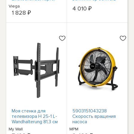
Schwenkfunktion 23 см
Viega
4 010 ₽
Durchmesser
1 828 ₽
мощностью 25 Вт
Моя стенка для
5903151043238
телевизора H 25-1 L-
Скорость вращения
Wandhalterung 81,3 см
насоса
(32) - 139,7 см (55)
Luftumwälzpumpe
My Wall
MPM
MWP-32 миль/мин