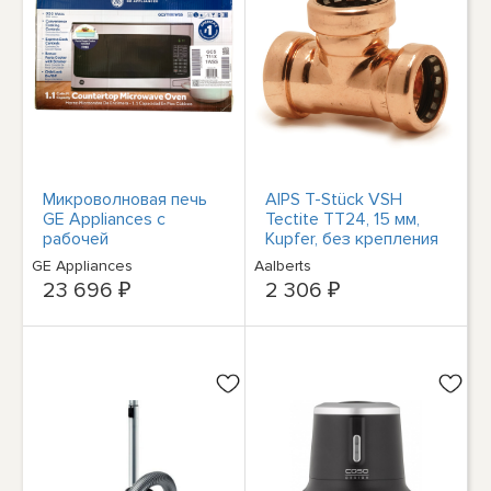
Микроволновая печь
AIPS T-Stück VSH
GE Appliances с
Tectite TT24, 15 мм,
рабочей
Kupfer, без крепления
поверхностью
GE Appliances
Aalberts
объемом 1,1 куб.фут,
23 696 ₽
2 306 ₽
GCST11X1WSS