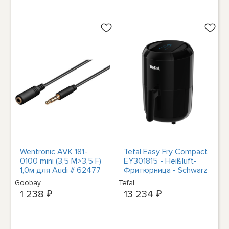
Wentronic AVK 181-
Tefal Easy Fry Compact
0100 mini (3,5 М>3,5 F)
EY301815 - Heißluft-
1,0м для Audi # 62477
Фритюрница - Schwarz
Goobay
Tefal
1 238 ₽
13 234 ₽