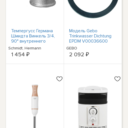
Темпергусс Германа
Модель Gebo
Шмидта Винкель 3/4,
Trinkwasser Dichtung
90° внутреннего
EPDM V00036600
ветра/Австралийского
для контроля
Schmidt, Hermann
GEBO
ветра,
температуры
1 454 ₽
2 092 ₽