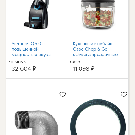
Siemens Q5.0 с
Кухонный комбайн
повышенной
Caso Chop & Go
мощностью звука
schwarz/прозрачные
VSQ5X1230 -
кабели для нарезки
SIEMENS
Caso
Staubsaug
мяса мощностью 200
32 604 ₽
11 098 ₽
Вт