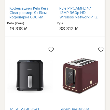
Кофемашина Kela Kera
Pyle PIPCAMHD47
Clear размер: 9х19см
1.3MP 960p HD
кофеварка 600 мл
Wireless Network PTZ
Venecia 10851
Camera, Built-In 64GB
Kela (Kera)
Pyle
SD Card
19 318 ₽
38 312 ₽
4550556103541
5999108489389