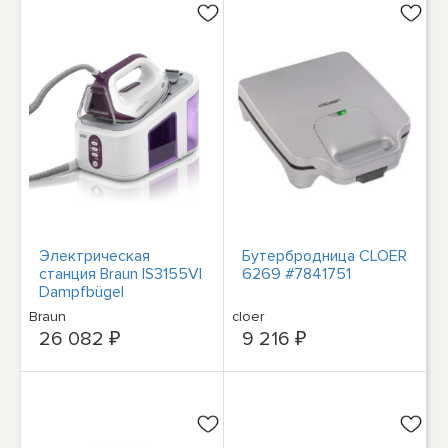
Электрическая
Бутербродница CLOER
станция Braun IS3155VI
6269 #7841751
Dampfbügel
Braun
cloer
26 082 ₽
9 216 ₽