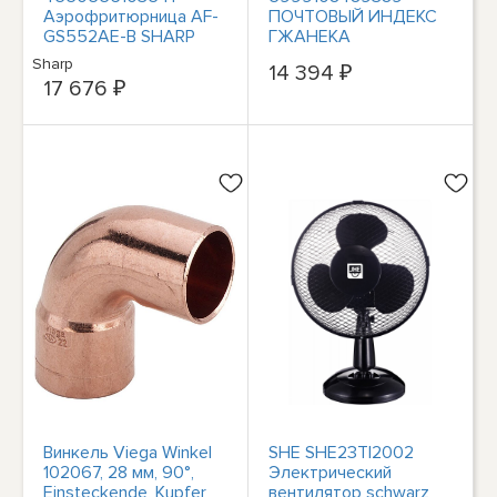
Аэрофритюрница AF-
ПОЧТОВЫЙ ИНДЕКС
GS552AE-B SHARP
ГЖАНЕКА
БЕРЛИНГЕРА, HAUS
Sharp
14 394 ₽
BH-9662 LEONARDO
17 676 ₽
BERLINGE
Винкель Viega Winkel
SHE SHE23TI2002
102067, 28 мм, 90°,
Электрический
Einsteckende, Kupfer
вентилятор schwarz