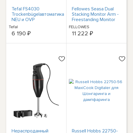
Tefal FS4030
Fellowes Seasa Dual
Trockenbügelавтоматика
Stacking Monitor Arm -
NEU и OVP
Freestanding Monitor
Mount for 8KG 32"
Tefal
FELLOWES
Screens - Ergonomic
6 190 ₽
11 222 ₽
Adjustable Monitor Arm
- Tilt 45° Pan 120°
Rotation 360° - VESA
75 x 75/100 x 100 -
Black - Freestanding - 8
kg - 81.3 cm (32") - 100
x 100 mm - Height a
Нераспроданный
Russell Hobbs 22750-