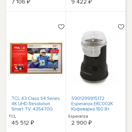
7 106 ₽
9 422 ₽
TCL 43 Class S4 Series
5901299915172
4K UHD Resolution
Esperanza EKC002K
Smart TV, 43S470G,
Кофеварка 160 Вт
with Google TV
Schwarz Esperanza
TCL
Esperanza
45 512 ₽
2 900 ₽