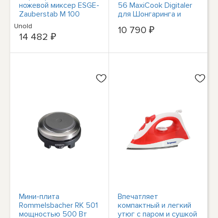
ножевой миксер ESGE-
56 MaxiCook Digitaler
Zauberstab M 100
для Шонгаринга и
schwarz
дампфаринга
Unold
10 790 ₽
14 482 ₽
Мини-плита
Впечатляет
Rommelsbacher RK 501
компактный и легкий
мощностью 500 Вт
утюг с паром и сушкой