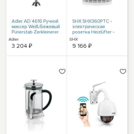
Adler AD 4616 Ручной
SHX SHX360PTC -
миксер Weiß/Бежевый
электрическая
Pürierstab Zerkleinerer
розетка Heizlüfter -
Ручной миксер Mixstab
1500 Вт - weiss
Adler
SHX
3 204 ₽
9 166 ₽