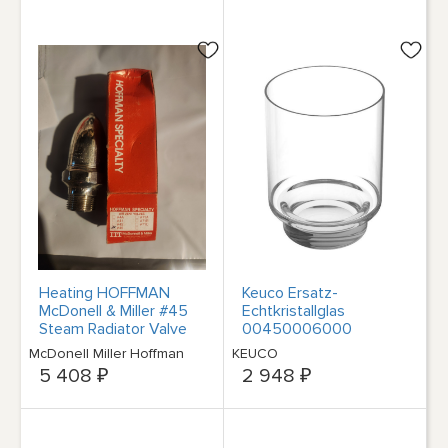
Heating HOFFMAN
Keuco Ersatz-
McDonell & Miller #45
Echtkristallglas
Steam Radiator Valve
00450006000
512095
потеряет
McDonell Miller Hoffman
KEUCO
5 408 ₽
2 948 ₽