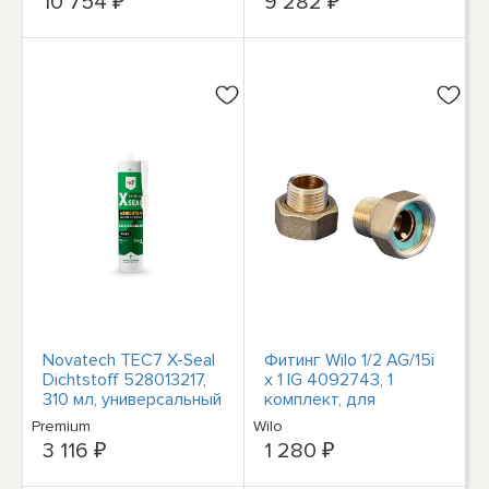
10 754 ₽
9 282 ₽
дома
Novatech TEC7 X-Seal
Фитинг Wilo 1/2 AG/15i
Dichtstoff 528013217,
x 1 IG 4092743, 1
310 мл, универсальный
комплект, для
бар,schwarz
циркуляционного
Premium
Wilo
насоса
3 116 ₽
1 280 ₽