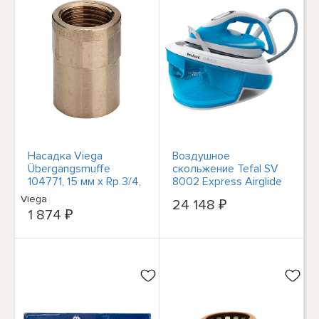
Насадка Viega
Воздушное
Übergangsmuffe
скольжение Tefal SV
104771, 15 мм x Rp 3/4,
8002 Express Airglide
Поворотная муфта
для влажной рабочей
Viega
24 148 ₽
станции blau/weiß
1 874 ₽
Durilium NEU